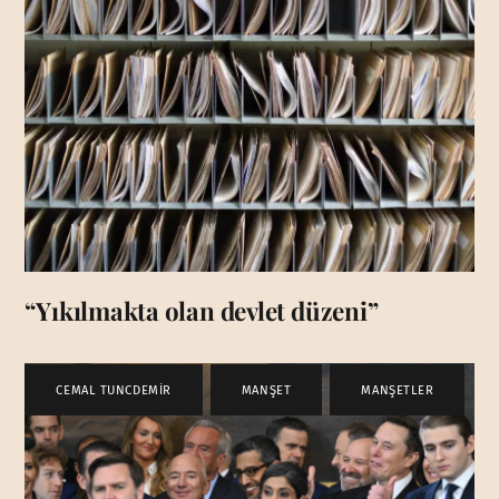
“Yıkılmakta olan devlet düzeni”
CEMAL TUNCDEMİR
,
MANŞET
,
MANŞETLER