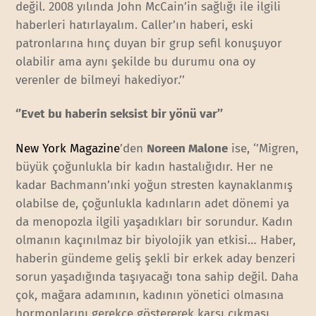
değil. 2008 yılında John McCain’in sağlığı ile ilgili
haberleri hatırlayalım. Caller’ın haberi, eski
patronlarına hınç duyan bir grup sefil konuşuyor
olabilir ama aynı şekilde bu durumu ona oy
verenler de bilmeyi hakediyor.’’
‘’Evet bu haberin seksist bir yönü var’’
New York Magazine
’den
Noreen Malone
ise, ‘’Migren,
büyük çoğunlukla bir kadın hastalığıdır. Her ne
kadar Bachmann’ınki yoğun stresten kaynaklanmış
olabilse de, çoğunlukla kadınların adet dönemi ya
da menopozla ilgili yaşadıkları bir sorundur. Kadın
olmanın kaçınılmaz bir biyolojik yan etkisi… Haber,
haberin gündeme geliş şekli bir erkek aday benzeri
sorun yaşadığında taşıyacağı tona sahip değil. Daha
çok, mağara adamının, kadının yönetici olmasına
hormonlarını gerekçe göstererek karşı çıkması