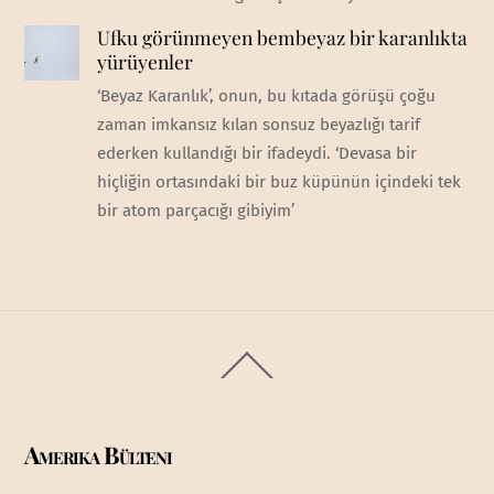
Ufku görünmeyen bembeyaz bir karanlıkta
yürüyenler
‘Beyaz Karanlık’, onun, bu kıtada görüşü çoğu
zaman imkansız kılan sonsuz beyazlığı tarif
ederken kullandığı bir ifadeydi. ‘Devasa bir
hiçliğin ortasındaki bir buz küpünün içindeki tek
bir atom parçacığı gibiyim’
Back
To
Top
Amerika Bülteni