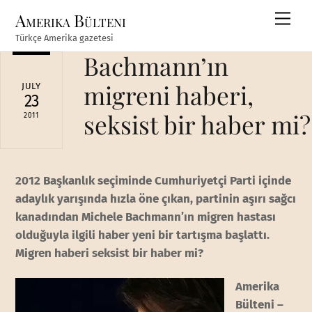
Skip
Amerika Bülteni
Men
to
Türkçe Amerika gazetesi
content
Bachmann’ın
migreni haberi,
JULY
23
seksist bir haber mi?
2011
2012 Başkanlık seçiminde Cumhuriyetçi Parti içinde
adaylık yarışında hızla öne çıkan, partinin aşırı sağcı
kanadından Michele Bachmann’ın migren hastası
olduğuyla ilgili haber yeni bir tartışma başlattı.
Migren haberi seksist bir haber mi?
Amerika
Bülteni –