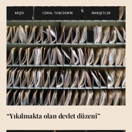
ARŞİV
,
CEMAL TUNCDEMİR
,
MANŞETLER
“Yıkılmakta olan devlet düzeni”