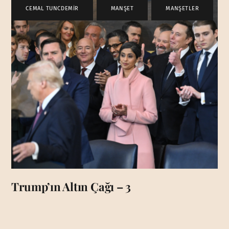
CEMAL TUNCDEMİR
,
MANŞET
,
MANŞETLER
Trump’ın Altın Çağı – 3