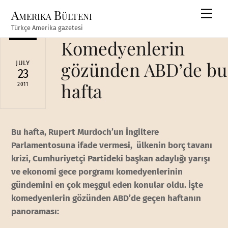
Skip
Amerika Bülteni
Men
to
Türkçe Amerika gazetesi
content
Komedyenlerin
gözünden ABD’de bu
JULY
23
hafta
2011
Bu hafta, Rupert Murdoch’un İngiltere
Parlamentosuna ifade vermesi, ülkenin borç tavanı
krizi, Cumhuriyetçi Partideki başkan adaylığı yarışı
ve ekonomi gece porgramı komedyenlerinin
gündemini en çok meşgul eden konular oldu. İşte
komedyenlerin gözünden ABD’de geçen haftanın
panoraması: