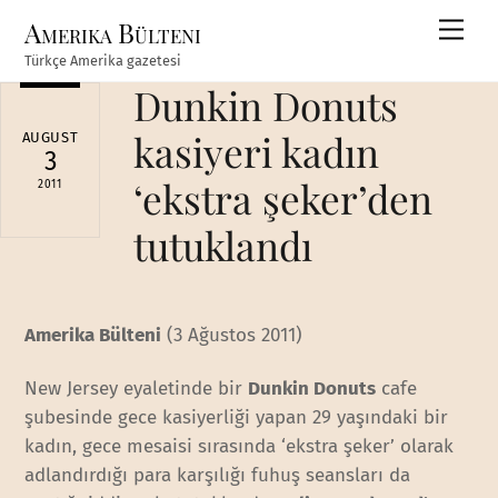
Skip
Amerika Bülteni
Men
to
Türkçe Amerika gazetesi
content
Dunkin Donuts
kasiyeri kadın
AUGUST
3
‘ekstra şeker’den
2011
tutuklandı
Amerika Bülteni
(3 Ağustos 2011)
New Jersey eyaletinde bir
Dunkin Donuts
cafe
şubesinde gece kasiyerliği yapan 29 yaşındaki bir
kadın, gece mesaisi sırasında ‘ekstra şeker’ olarak
adlandırdığı para karşılığı fuhuş seansları da