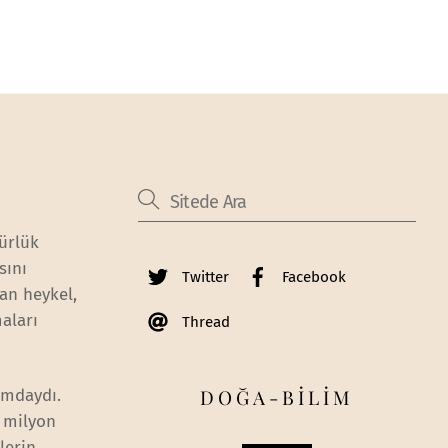
ürlük
sını
Twitter
Facebook
an heykel,
aları
Thread
DOĞA-BİLİM
umdaydı.
5 milyon
lerin