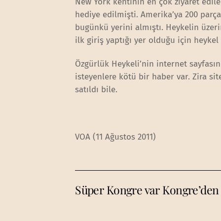
New York kentinin en çok ziyaret edile
hediye edilmişti. Amerika’ya 200 parç
bugünkü yerini almıştı. Heykelin üzer
ilk giriş yaptığı yer olduğu için heyke
Özgürlük Heykeli’nin internet sayfası
isteyenlere kötü bir haber var. Zira s
satıldı bile.
VOA (11 Ağustos 2011)
Süper Kongre var Kongre’den i