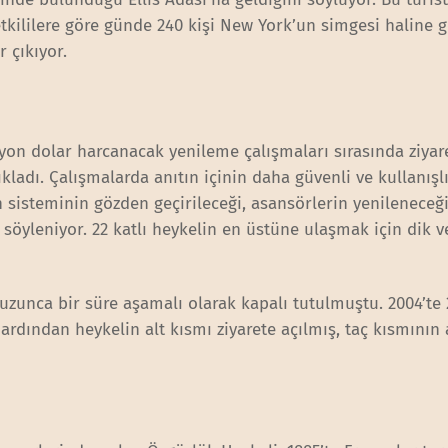
Yetkililere göre günde 240 kişi New York’un simgesi haline 
 çıkıyor.
lyon dolar harcanacak yenileme çalışmaları sırasında ziyare
kladı. Çalışmalarda anıtın içinin daha güvenli ve kullanışl
ın sisteminin gözden geçirileceği, asansörlerin yenileneceğ
 söyleniyor. 22 katlı heykelin en üstüne ulaşmak için dik v
l uzunca bir süre aşamalı olarak kapalı tutulmuştu. 2004’te
rdından heykelin alt kısmı ziyarete açılmış, taç kısmının 