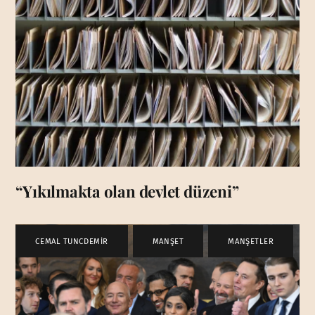
“Yıkılmakta olan devlet düzeni”
CEMAL TUNCDEMİR
,
MANŞET
,
MANŞETLER