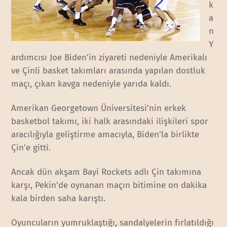
k
a
n
Y
ardımcısı Joe Biden’in ziyareti nedeniyle Amerikalı
ve Çinli basket takımları arasında yapılan dostluk
maçı, çıkan kavga nedeniyle yarıda kaldı.
Amerikan Georgetown Üniversitesi’nin erkek
basketbol takımı, iki halk arasındaki ilişkileri spor
aracılığıyla geliştirme amacıyla, Biden’la birlikte
Çin’e gitti.
Ancak dün akşam Bayi Rockets adlı Çin takımına
karşı, Pekin’de oynanan maçın bitimine on dakika
kala birden saha karıştı.
Oyuncuların yumruklaştığı, sandalyelerin fırlatıldığı