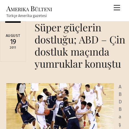
Skip
Amerika Bülteni
Men
to
Türkçe Amerika gazetesi
content
Süper güçlerin
dostluğu; ABD – Çin
AUGUST
19
dostluk maçında
2011
yumruklar konuştu
A
B
D
B
a
ş