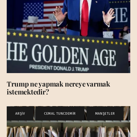
Trump ne yapmak nereye varmak
istemektedir?
ARŞİV
,
CEMAL TUNCDEMİR
,
MANŞETLER