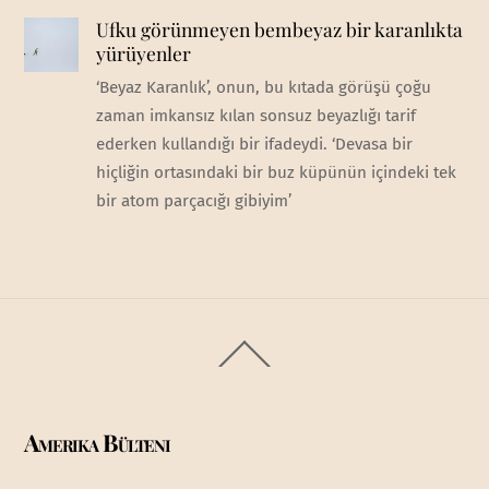
Ufku görünmeyen bembeyaz bir karanlıkta
yürüyenler
‘Beyaz Karanlık’, onun, bu kıtada görüşü çoğu
zaman imkansız kılan sonsuz beyazlığı tarif
ederken kullandığı bir ifadeydi. ‘Devasa bir
hiçliğin ortasındaki bir buz küpünün içindeki tek
bir atom parçacığı gibiyim’
Back
To
Top
Amerika Bülteni