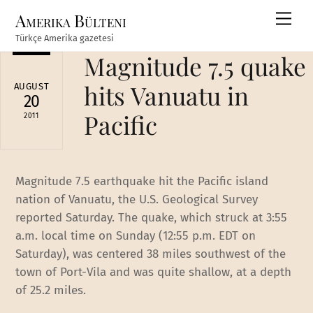
Skip
Amerika Bülteni
Men
to
Türkçe Amerika gazetesi
content
Magnitude 7.5 quake
hits Vanuatu in
AUGUST
20
Pacific
2011
Magnitude 7.5 earthquake hit the Pacific island
nation of Vanuatu, the U.S. Geological Survey
reported Saturday. The quake, which struck at 3:55
a.m. local time on Sunday (12:55 p.m. EDT on
Saturday), was centered 38 miles southwest of the
town of Port-Vila and was quite shallow, at a depth
of 25.2 miles.