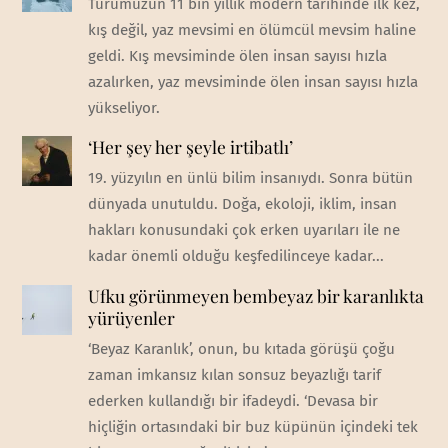
Türümüzün 11 bin yıllık modern tarihinde ilk kez,
kış değil, yaz mevsimi en ölümcül mevsim haline
geldi. Kış mevsiminde ölen insan sayısı hızla
azalırken, yaz mevsiminde ölen insan sayısı hızla
yükseliyor.
‘Her şey her şeyle irtibatlı’
19. yüzyılın en ünlü bilim insanıydı. Sonra bütün
dünyada unutuldu. Doğa, ekoloji, iklim, insan
hakları konusundaki çok erken uyarıları ile ne
kadar önemli olduğu keşfedilinceye kadar...
Ufku görünmeyen bembeyaz bir karanlıkta
yürüyenler
‘Beyaz Karanlık’, onun, bu kıtada görüşü çoğu
zaman imkansız kılan sonsuz beyazlığı tarif
ederken kullandığı bir ifadeydi. ‘Devasa bir
hiçliğin ortasındaki bir buz küpünün içindeki tek