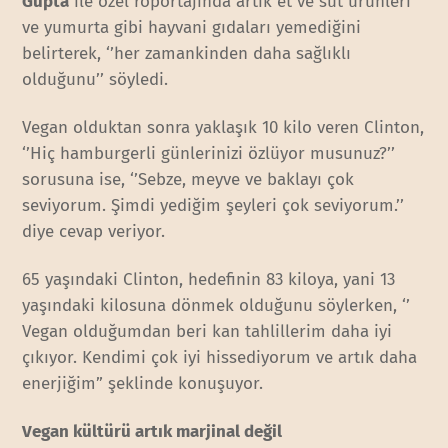
Gupta
ile özel röportajında artık et ve süt ürünleri
ve yumurta gibi hayvani gıdaları yemediğini
belirterek, ‘’her zamankinden daha sağlıklı
olduğunu’’ söyledi.
Vegan olduktan sonra yaklaşık 10 kilo veren Clinton,
‘’Hiç hamburgerli günlerinizi özlüyor musunuz?’’
sorusuna ise, ‘’Sebze, meyve ve baklayı çok
seviyorum. Şimdi yediğim şeyleri çok seviyorum.’’
diye cevap veriyor.
65 yaşındaki Clinton, hedefinin 83 kiloya, yani 13
yaşındaki kilosuna dönmek olduğunu söylerken, ‘’
Vegan olduğumdan beri kan tahlillerim daha iyi
çıkıyor. Kendimi çok iyi hissediyorum ve artık daha
enerjiğim” şeklinde konuşuyor.
Vegan kültürü artık marjinal değil