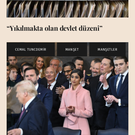
“Yıkılmakta olan devlet düzeni”
CEMAL TUNCDEMİR
,
MANŞET
,
MANŞETLER