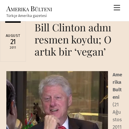
Skip
Amerika Bülteni
Men
to
Türkçe Amerika gazetesi
content
Bill Clinton adını
resmen koydu; O
AUGUST
21
artık bir ‘vegan’
2011
Ame
rika
Bult
eni
(21
Ağu
stos
2011