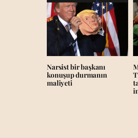
Narsist bir başkanı
M
konuşup durmanın
T
maliyeti
t
i