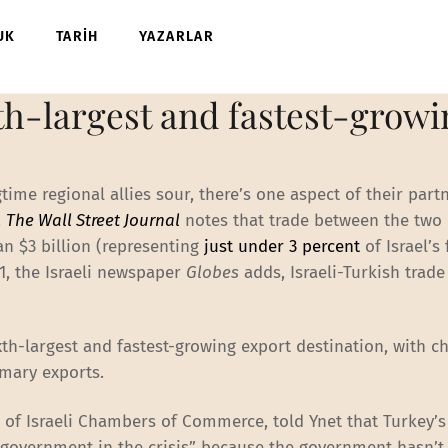
UK
TARİH
YAZARLAR
xth-largest and fastest-grow
time regional allies sour, there’s one aspect of their part
.
The Wall Street Journal
notes that trade between the two
an $3 billion (representing
just under 3 percent
of Israel’s
011, the Israeli newspaper
Globes
adds, Israeli-Turkish trade
sixth-largest and fastest-growing export destination, with 
imary exports.
n of Israeli Chambers of Commerce, told Ynet that Turkey’
 government in the crisis” because the government hasn’t