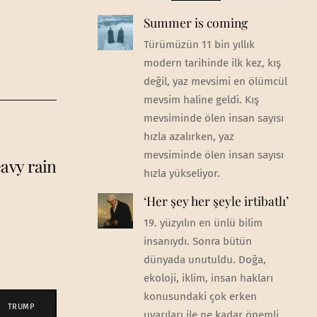
Summer is coming
Türümüzün 11 bin yıllık
modern tarihinde ilk kez, kış
değil, yaz mevsimi en ölümcül
mevsim haline geldi. Kış
mevsiminde ölen insan sayısı
hızla azalırken, yaz
mevsiminde ölen insan sayısı
avy rain
hızla yükseliyor.
‘Her şey her şeyle irtibatlı’
19. yüzyılın en ünlü bilim
insanıydı. Sonra bütün
dünyada unutuldu. Doğa,
ekoloji, iklim, insan hakları
konusundaki çok erken
TRUMP
uyarıları ile ne kadar önemli