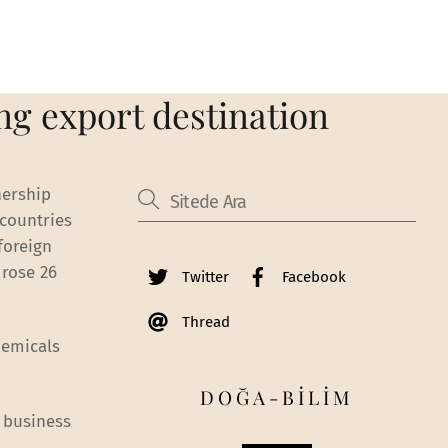
ing export destination
nership
 countries
 foreign
 rose 26
Twitter
Facebook
Thread
chemicals
DOĞA-BİLİM
s business