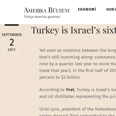
Skip
Amerika Bülteni
to
EKONOMİ
HUK
content
Türkçe Amerika gazetesi
Turkey is Israel’s si
SEPTEMBER
2
2011
Yet even as relations between the long
that’s still humming along: commerce
rose by a quarter last year to more th
trade that year). In the first half of 2
percent to $2 billion.
According to
Ynet
, Turkey is Israel’s 
and oil distillates representing the pr
Uriel Lynn, president of the Federatio
sector doesn’t “feel committed to the