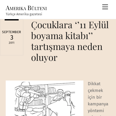
Skip
Amerika Bülteni
Men
to
Türkçe Amerika gazetesi
content
Çocuklara ‘’11 Eylül
boyama kitabı’’
SEPTEMBER
3
tartışmaya neden
2011
oluyor
Dikkat
çekmek
için bir
kampanya
yöntemi