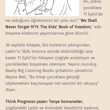
mi, yoksa
çocuklara
11 Eylül’de
ne olduğunu öğretmenin bir yolu mu? “
We Shall
Never Forget 9/11: The Kids’ Book of Freedom
,” adlı
boyama kitabının yayıncılarına göre ikincisi.
36 sayfalık kitapta, ikiz kulelerin yıkılışından,
Ladin’in SEAL timince evinde öldürüldüğü ana
kadar 11 Eylül’ün hikayesi çizgiyle anlatılıyor ve
çocuklardan boyaması isteniyor. Yayıncı kuruluş
Really Big Coloring Books şirketinin yöneticisi
Wayne Bell, ‘’Bu kitap çocuklara gerçeği
söylemekten kaçınmayan net samimi bir okuyuş’’
diyor.
Think Progresss yazarı Tanya Somaneder
,
çizgilerdeki Ladin ve önündeki tesettürlü kadının,