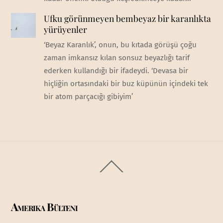
Ufku görünmeyen bembeyaz bir karanlıkta
yürüyenler
‘Beyaz Karanlık’, onun, bu kıtada görüşü çoğu
zaman imkansız kılan sonsuz beyazlığı tarif
ederken kullandığı bir ifadeydi. ‘Devasa bir
hiçliğin ortasındaki bir buz küpünün içindeki tek
bir atom parçacığı gibiyim’
Back
To
Top
Amerika Bülteni