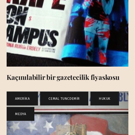
Kaçınılabilir bir gazetecilik fiyaskosu
AMERİKA
,
CEMAL TUNCDEMİR
,
HUKUK
,
MEDYA