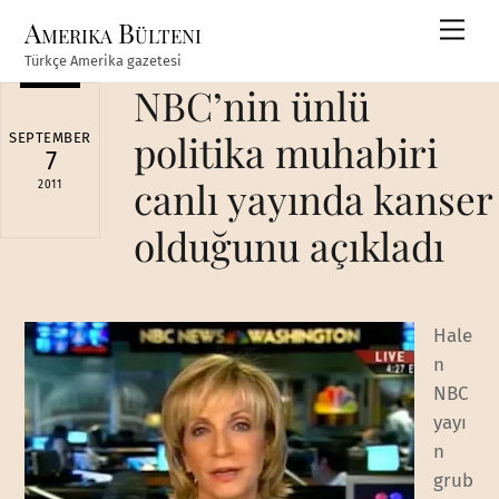
Skip
Amerika Bülteni
Men
to
Türkçe Amerika gazetesi
content
NBC’nin ünlü
politika muhabiri
SEPTEMBER
7
canlı yayında kanser
2011
olduğunu açıkladı
Hale
n
NBC
yayı
n
grub