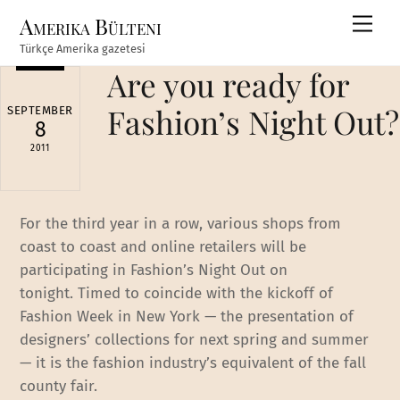
Skip
Amerika Bülteni
Men
to
Türkçe Amerika gazetesi
content
Are you ready for
Fashion’s Night Out?
SEPTEMBER
8
2011
For the third year in a row, various shops from
coast to coast and online retailers will be
participating in Fashion’s Night Out on
tonight. Timed to coincide with the kickoff of
Fashion Week in New York — the presentation of
designers’ collections for next spring and summer
— it is the fashion industry’s equivalent of the fall
county fair.