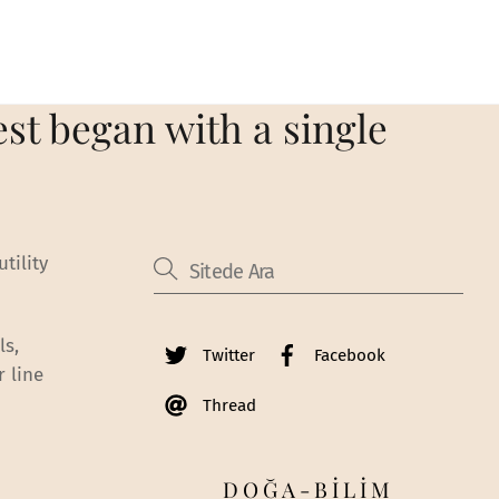
est began with a single
tility
ls,
Twitter
Facebook
r line
Thread
DOĞA-BİLİM