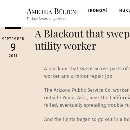
Skip
Amerika Bülteni
to
EKONOMİ
HUK
content
Türkçe Amerika gazetesi
A Blackout that swep
SEPTEMBER
utility worker
9
2011
A blackout that swept across parts of
worker and a minor repair job.
The Arizona Public Service Co. worker 
outside Yuma, Ariz., near the Californi
failed, eventually spreading trouble fu
And the lights began to go out in a bo