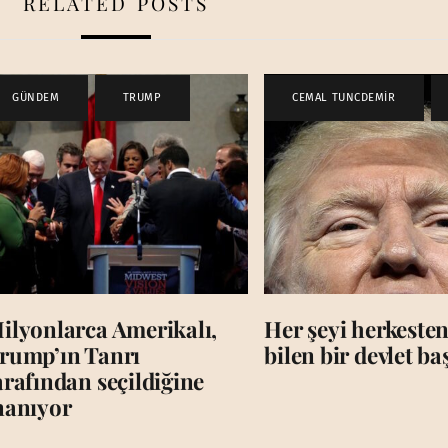
RELATED POSTS
GÜNDEM
,
TRUMP
CEMAL TUNCDEMİR
,
ilyonlarca Amerikalı,
Her şeyi herkesten
rump’ın Tanrı
bilen bir devlet b
arafından seçildiğine
nanıyor