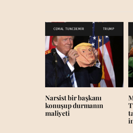
CEMAL TUNCDEMİR
,
TRUMP
Narsist bir başkanı
M
konuşup durmanın
T
maliyeti
t
i