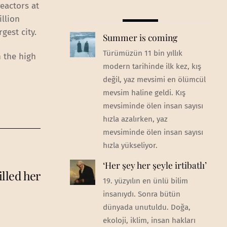
reactors at
illion
gest city.
Summer is coming
Türümüzün 11 bin yıllık
n the high
modern tarihinde ilk kez, kış
değil, yaz mevsimi en ölümcül
mevsim haline geldi. Kış
mevsiminde ölen insan sayısı
hızla azalırken, yaz
mevsiminde ölen insan sayısı
hızla yükseliyor.
‘Her şey her şeyle irtibatlı’
illed her
19. yüzyılın en ünlü bilim
insanıydı. Sonra bütün
dünyada unutuldu. Doğa,
ekoloji, iklim, insan hakları