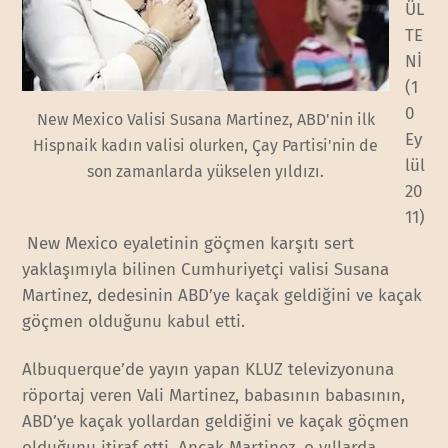
ÜL
TE
Nİ
(1
0
New Mexico Valisi Susana Martinez, ABD'nin ilk
Ey
Hispnaik kadın valisi olurken, Çay Partisi'nin de
lül
son zamanlarda yükselen yıldızı.
20
11)
New Mexico eyaletinin göçmen karşıtı sert
yaklaşımıyla bilinen Cumhuriyetçi valisi Susana
Martinez, dedesinin ABD’ye kaçak geldiğini ve kaçak
göçmen olduğunu kabul etti.
Albuquerque’de yayın yapan KLUZ televizyonuna
röportaj veren Vali Martinez, babasının babasının,
ABD’ye kaçak yollardan geldiğini ve kaçak göçmen
olduğunu itiraf etti. Ancak Martinez, o yıllarda