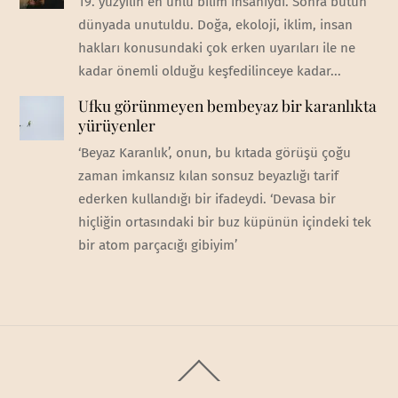
19. yüzyılın en ünlü bilim insanıydı. Sonra bütün
dünyada unutuldu. Doğa, ekoloji, iklim, insan
hakları konusundaki çok erken uyarıları ile ne
kadar önemli olduğu keşfedilinceye kadar...
Ufku görünmeyen bembeyaz bir karanlıkta
yürüyenler
‘Beyaz Karanlık’, onun, bu kıtada görüşü çoğu
zaman imkansız kılan sonsuz beyazlığı tarif
ederken kullandığı bir ifadeydi. ‘Devasa bir
hiçliğin ortasındaki bir buz küpünün içindeki tek
bir atom parçacığı gibiyim’
Back
To
Top