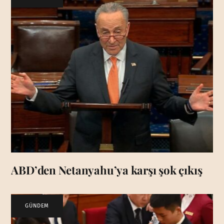
ABD’den Netanyahu’ya karşı şok çıkış
GÜNDEM