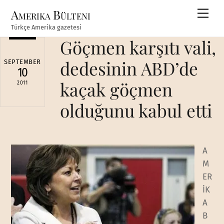
Skip
Amerika Bülteni
Men
to
Türkçe Amerika gazetesi
content
Göçmen karşıtı vali,
dedesinin ABD’de
SEPTEMBER
10
kaçak göçmen
2011
olduğunu kabul etti
A
M
ER
İK
A
B