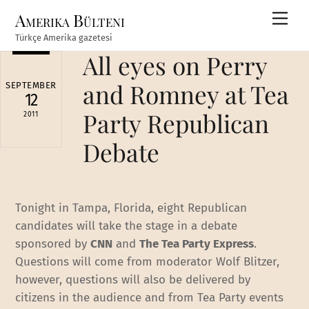
Skip
Amerika Bülteni
Men
to
Türkçe Amerika gazetesi
content
All eyes on Perry
and Romney at Tea
SEPTEMBER
12
Party Republican
2011
Debate
Tonight in Tampa, Florida, eight Republican
candidates will take the stage in a debate
sponsored by
CNN
and
The Tea Party Express
.
Questions will come from moderator Wolf Blitzer,
however, questions will also be delivered by
citizens in the audience and from Tea Party events