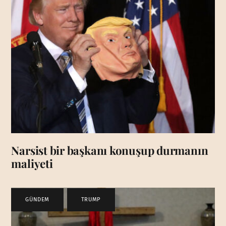
Narsist bir başkanı konuşup durmanın
maliyeti
GÜNDEM
,
TRUMP