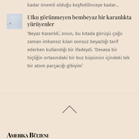
kadar önemli olduğu keşfedilinceye kadar...
Ufku görünmeyen bembeyaz bir karanlıkta
yürüyenler
‘Beyaz Karanlık’, onun, bu kıtada görüşü çoğu
zaman imkansız kılan sonsuz beyazlığı tarif
ederken kullandığı bir ifadeydi. ‘Devasa bir
hiçliğin ortasındaki bir buz küpünün içindeki tek
bir atom parçacığı gibiyim’
Back
To
Top
Amerika Bülteni