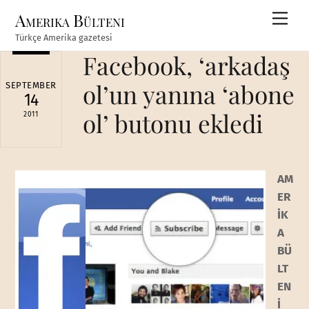
Skip
Amerika Bülteni
Men
to
Türkçe Amerika gazetesi
content
Facebook, ‘arkadaş
ol’un yanına ‘abone
SEPTEMBER
14
ol’ butonu ekledi
2011
AM
ER
İK
A
BÜ
LT
EN
İ