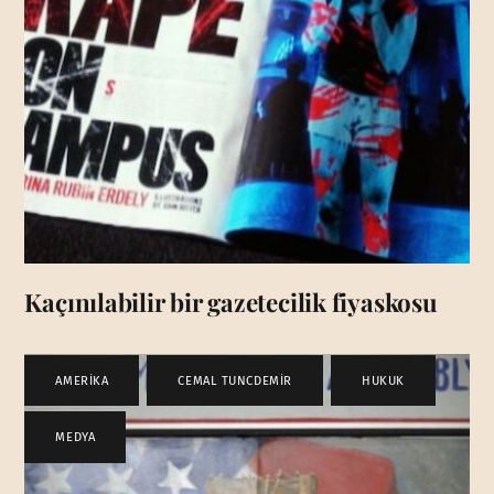
Kaçınılabilir bir gazetecilik fiyaskosu
AMERİKA
,
CEMAL TUNCDEMİR
,
HUKUK
,
MEDYA