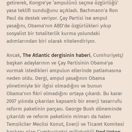
getirerek, Kongre’ye ‘ampulünü seçme özgürlüğü’
yasa teklifi sunduğunu açıkladı. Bachmann’a Ron
Paul da destek veriyor. Çay Partisi ise ampul
yasağını, Obama’nın ABD’de özgürlükleri yıkıp
sosyalist bir totaliterlik kurma yolundaki
adımlarından biri olarak nitelendiriyor.
Ancak,
The Atlantic dergisinin haberi
, Cumhuriyetçi
başkan adaylarının ve Çay Partisinin Obama’ya
vurmak istedikleri ampulun ellerinde patlamasına
neden oldu. Dergi, ampul yasağının Obama
yönetimiyle bir ilgisi olmadığını ve bunun
Obama’nın fikri olmadığını ortaya çıkardı. Bu karar
2007 yılında çıkarılan kapsamlı bir enerji tasarrufu
reform paketinin parçası. George Bush döneminde
çıkarıldı ve reform paketinin mimarı da halen
Temsilciler Meclisi Konut, Enerji ve Ticaret Komitesi
başkanı olan Cumhuriyetçi milletvekili
Fred Upton
.