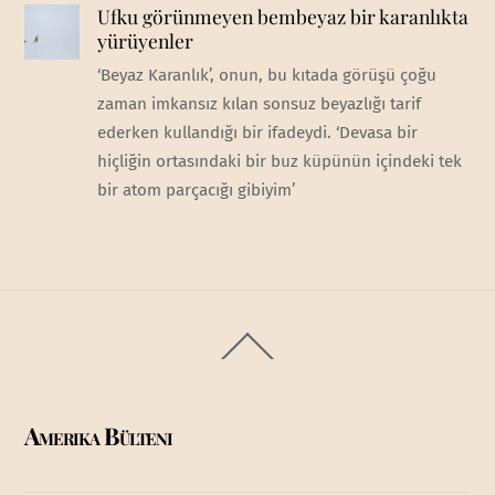
Ufku görünmeyen bembeyaz bir karanlıkta
yürüyenler
‘Beyaz Karanlık’, onun, bu kıtada görüşü çoğu
zaman imkansız kılan sonsuz beyazlığı tarif
ederken kullandığı bir ifadeydi. ‘Devasa bir
hiçliğin ortasındaki bir buz küpünün içindeki tek
bir atom parçacığı gibiyim’
Back
To
Top
Amerika Bülteni