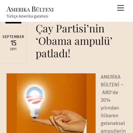
Skip
Amerika Bülteni
Men
to
Türkçe Amerika gazetesi
content
Çay Partisi’nin
‘Obama ampulü’
SEPTEMBER
15
patladı!
2011
AMERİKA
BÜLTENİ –
ABD’de
2014
yılından
itibaren
geleneksel
ampullerin