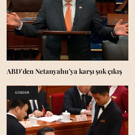
ABD’den Netanyahu’ya karşı şok çıkış
GÜNDEM