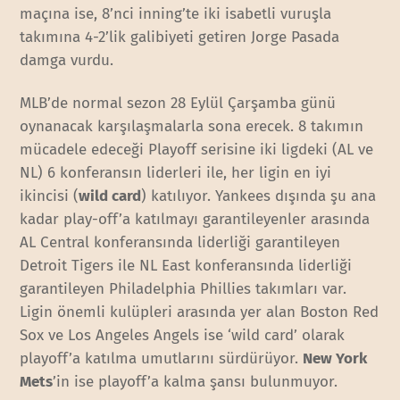
maçına ise, 8’nci inning’te iki isabetli vuruşla
takımına 4-2’lik galibiyeti getiren Jorge Pasada
damga vurdu.
MLB’de normal sezon 28 Eylül Çarşamba günü
oynanacak karşılaşmalarla sona erecek. 8 takımın
mücadele edeceği Playoff serisine iki ligdeki (AL ve
NL) 6 konferansın liderleri ile, her ligin en iyi
ikincisi (
wild card
) katılıyor. Yankees dışında şu ana
kadar play-off’a katılmayı garantileyenler arasında
AL Central konferansında liderliği garantileyen
Detroit Tigers ile NL East konferansında liderliği
garantileyen Philadelphia Phillies takımları var.
Ligin önemli kulüpleri arasında yer alan Boston Red
Sox ve Los Angeles Angels ise ‘wild card’ olarak
playoff’a katılma umutlarını sürdürüyor.
New York
Mets
’in ise playoff’a kalma şansı bulunmuyor.