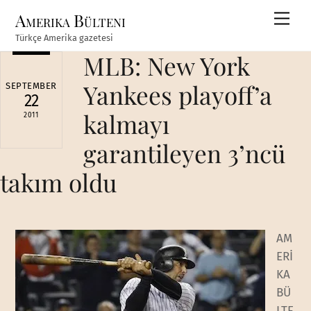
Skip
Amerika Bülteni
Men
to
Türkçe Amerika gazetesi
content
MLB: New York
Yankees playoff’a
SEPTEMBER
22
kalmayı
2011
garantileyen 3’ncü
takım oldu
AM
ERİ
KA
BÜ
LTE