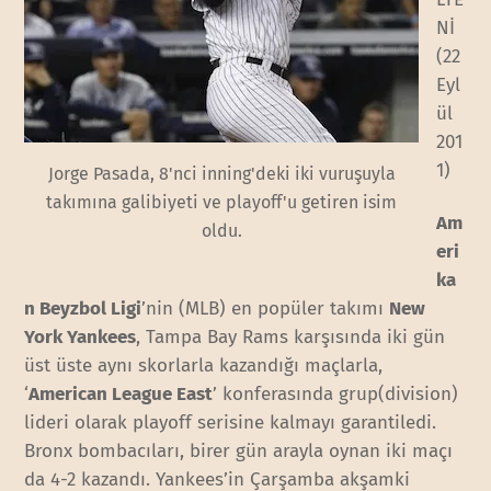
Nİ
(22
Eyl
ül
201
1)
Jorge Pasada, 8'nci inning'deki iki vuruşuyla
takımına galibiyeti ve playoff'u getiren isim
Am
oldu.
eri
ka
n Beyzbol Ligi
’nin (MLB) en popüler takımı
New
York Yankees
, Tampa Bay Rams karşısında iki gün
üst üste aynı skorlarla kazandığı maçlarla,
‘
American League East
’ konferasında grup(division)
lideri olarak playoff serisine kalmayı garantiledi.
Bronx bombacıları, birer gün arayla oynan iki maçı
da 4-2 kazandı. Yankees’in Çarşamba akşamki