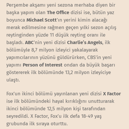
Perşembe akşamı yeni sezona merhaba diyen bir
başka yapım olan
The Office
dizisi ise, bütün yaz
boyunca
Michael Scott
’ın yerini kimin alacağı
merak edilmesine rağmen geçen yılki sezon açılış
reytinginden yüzde 11 düşük reyting oranı ile
başladı.
ABC
’nin yeni dizisi
Charlie’s Angels
, ilk
bölümüyle 8,7 milyon izleyici yakalayarak
yapımcılarının yüzünü güldürürken, CBS’in yeni
yapımı
Person of Interest
ondan da büyük başarı
göstererek ilk bölümünde 13,2 milyon izleyiciye
ulaştı.
Fox’un ikinci bölümü yayınlanan yeni dizisi
X Factor
ise ilk bölümündeki hayal kırıklığını unutturarak
ikinci bölümünde 12,5 milyon kişi tarafından
seyredildi. X Factor, Fox’u ilk defa 18-49 yaş
grubunda ilk sıraya oturttu.