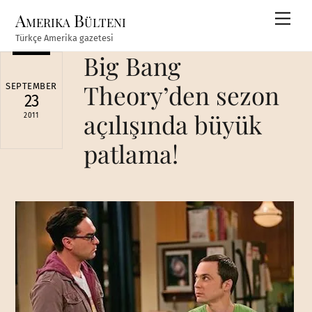
Skip
Amerika Bülteni
Men
to
Türkçe Amerika gazetesi
content
Big Bang
Theory’den sezon
SEPTEMBER
23
açılışında büyük
2011
patlama!