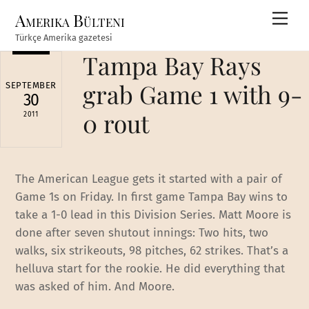
Skip
Amerika Bülteni
Men
to
Türkçe Amerika gazetesi
content
Tampa Bay Rays
grab Game 1 with 9-
SEPTEMBER
30
0 rout
2011
The American League gets it started with a pair of
Game 1s on Friday. In first game Tampa Bay wins to
take a 1-0 lead in this Division Series. Matt Moore is
done after seven shutout innings: Two hits, two
walks, six strikeouts, 98 pitches, 62 strikes. That’s a
helluva start for the rookie. He did everything that
was asked of him. And Moore.