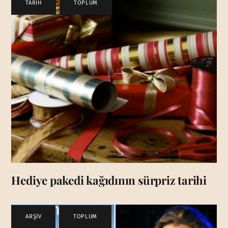
TARİH
,
TOPLUM
Hediye pakedi kağıdının sürpriz tarihi
ARŞİV
,
TOPLUM