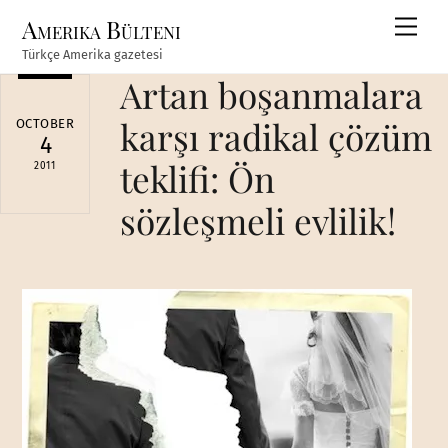
Skip
Amerika Bülteni
Men
to
Türkçe Amerika gazetesi
content
Artan boşanmalara
karşı radikal çözüm
OCTOBER
4
teklifi: Ön
2011
sözleşmeli evlilik!