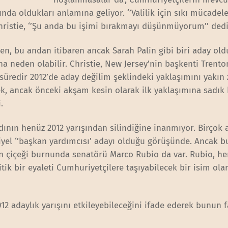
a oldukları anlamına geliyor. ‘’Valilik için sıkı mücadele
hristie, ‘’Şu anda bu işimi bırakmayı düşünmüyorum’’ dedi
ken, bu andan itibaren ancak Sarah Palin gibi biri aday ol
a neden olabilir. Christie, New Jersey’nin başkenti Trento
 süredir 2012’de aday değilim şeklindeki yaklaşımını yakı
ek, ancak önceki akşam kesin olarak ilk yaklaşımına sadık 
.
adının henüz 2012 yarışından silindiğine inanmıyor. Birçok 
iyel ‘’başkan yardımcısı’ adayı olduğu görüşünde. Ancak b
ın çiçeği burnunda senatörü Marco Rubio da var. Rubio, h
tik bir eyaleti Cumhuriyetçilere taşıyabilecek bir isim ola
2012 adaylık yarışını etkileyebileceğini ifade ederek bunun f