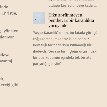
olduğu keşfedilinceye kadar...
rinde
 Christie,
Ufku görünmeyen
bembeyaz bir karanlıkta
yürüyenler
şı yönelen
‘Beyaz Karanlık’, onun, bu kıtada görüşü
ılanıyor.
çoğu zaman imkansız kılan sonsuz
beyazlığı tarif ederken kullandığı bir
ifadeydi. ‘Devasa bir hiçliğin ortasındaki
adaya
bir buz küpünün içindeki tek bir atom
avantaj
parçacığı gibiyim’
ek,
leceği gibi