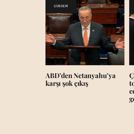
GÜNDEM
ABD’den Netanyahu’ya
Ç
karşı şok çıkış
t
e
g