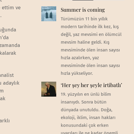
 ettim ve
Summer is coming
.
Türümüzün 11 bin yıllık
modern tarihinde ilk kez, kış
duğunda
değil, yaz mevsimi en ölümcül
n’da
mevsim haline geldi. Kış
n zamanda
mevsiminde ölen insan sayısı
kalarak
hızla azalırken, yaz
mevsiminde ölen insan sayısı
hızla yükseliyor.
analist
u adaylık
‘Her şey her şeyle irtibatlı’
em
19. yüzyılın en ünlü bilim
rak
insanıydı. Sonra bütün
dünyada unutuldu. Doğa,
ekoloji, iklim, insan hakları
arklı
konusundaki çok erken
uyarıları ile ne kadar önemli