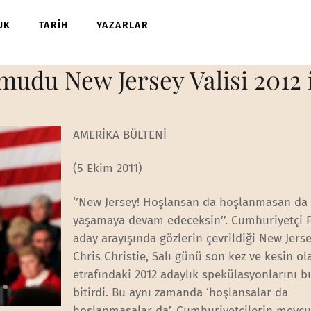
UK
TARİH
YAZARLAR
udu New Jersey Valisi 2012 iç
AMERİKA BÜLTENİ
(5 Ekim 2011)
‘’New Jersey! Hoşlansan da hoşlanmasan da
yaşamaya devam edeceksin’’. Cumhuriyetçi P
aday arayışında gözlerin çevrildiği New Jerse
Chris Christie, Salı günü son kez ve kesin ol
etrafındaki 2012 adaylık spekülasyonlarını b
bitirdi. Bu aynı zamanda ‘hoşlansalar da
hoşlanmasalar da’, Cumhuriyetçilerin mevcu