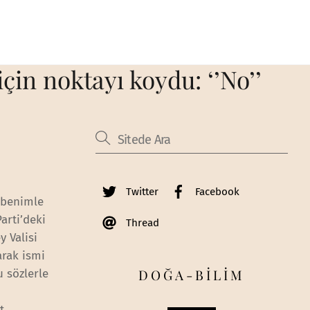
in noktayı koydu: ‘’No’’
Twitter
Facebook
 benimle
arti’deki
Thread
y Valisi
arak ismi
DOĞA-BİLİM
u sözlerle
t