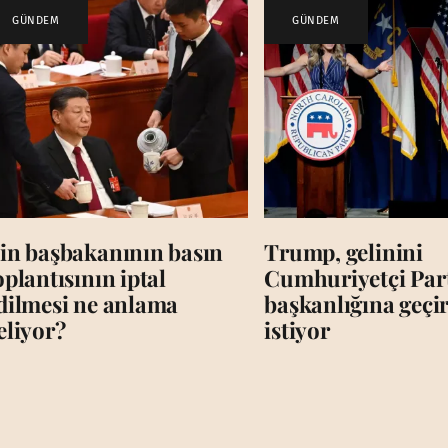
GÜNDEM
GÜNDEM
in başbakanının basın
Trump, gelinini
oplantısının iptal
Cumhuriyetçi Par
dilmesi ne anlama
başkanlığına geç
eliyor?
istiyor