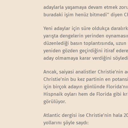
adaylarla yaşamaya devam etmek zorund
buradaki işim henüz bitmedi’’ diyen C
Yeni adaylar için süre oldukça daralır
yarışta dengelerin yerinden oynamasın
düzenlediği basın toplantısında, uzun
yeniden gözden geçirdiğini itiraf eder
aday olmamaya karar verdiğini söyledi
Ancak, saiyasi analistler Christie’nin 
Christie’nin bu kez partinin en potans
için birçok adayın gönlünde Florida’n
Hispnaik oyları hem de Florida gibi kri
görülüyor.
Atlantic dergisi ise Christie’nin hala 
yollarını şöyle saydı: