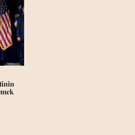
tinin
irmek