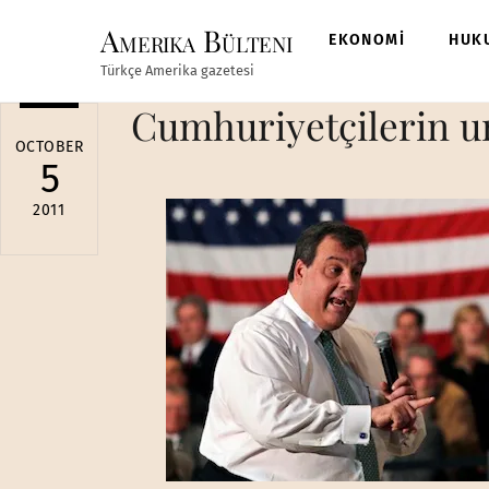
Skip
Amerika Bülteni
to
EKONOMİ
HUK
content
Türkçe Amerika gazetesi
Cumhuriyetçilerin um
OCTOBER
5
2011