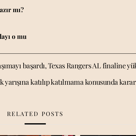
azır mı?
dayı o mu
aşımayı başardı, Texas Rangers AL finaline yü
ık yarışına katılıp katılmama konusunda karar
RELATED POSTS