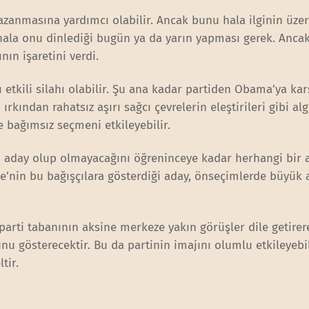
anmasına yardımcı olabilir. Ancak bunu hala ilginin üze
hala onu dinlediği bugün ya da yarın yapması gerek. Ancak
ın işaretini verdi.
tkili silahı olabilir. Şu ana kadar partiden Obama’ya kar
rkından rahatsız aşırı sağcı çevrelerin eleştirileri gibi alg
e bağımsız seçmeni etkileyebilir.
 aday olup olmayacağını öğreninceye kadar herhangi bir 
ie’nin bu bağışçılara gösterdiği aday, önseçimlerde büyük 
rti tabanının aksine merkeze yakın görüşler dile getirer
nu gösterecektir. Bu da partinin imajını olumlu etkileyebi
tir.