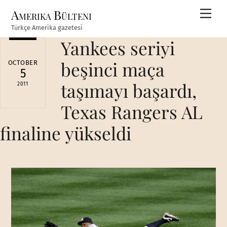
Skip
Amerika Bülteni
Men
to
Türkçe Amerika gazetesi
content
Yankees seriyi
beşinci maça
OCTOBER
5
taşımayı başardı,
2011
Texas Rangers AL
finaline yükseldi