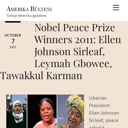
Skip
Amerika Bülteni
Men
to
Türkçe Amerika gazetesi
content
Nobel Peace Prize
Winners 2011: Ellen
OCTOBER
7
Johnson Sirleaf,
2011
Leymah Gbowee,
Tawakkul Karman
Liberian
President
Ellen Johnson
Sirleaf, peace
activist