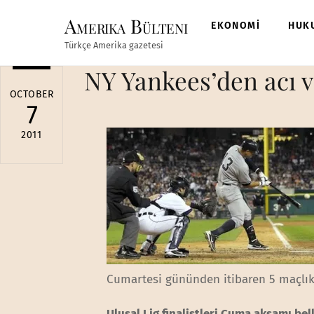
Skip
Amerika Bülteni
to
EKONOMİ
HUK
content
Türkçe Amerika gazetesi
NY Yankees’den acı v
OCTOBER
7
2011
Cumartesi gününden itibaren 5 maçlık 
Ulusal Lig finalistleri Cuma akşamı bel