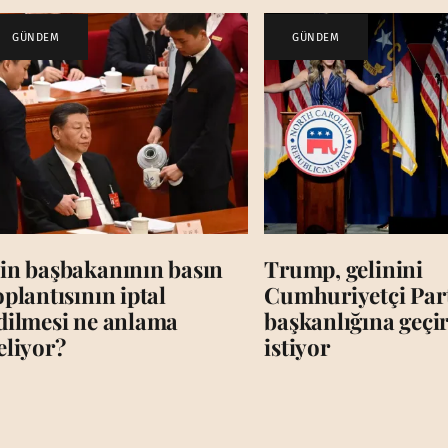
GÜNDEM
GÜNDEM
in başbakanının basın
Trump, gelinini
oplantısının iptal
Cumhuriyetçi Par
dilmesi ne anlama
başkanlığına geç
eliyor?
istiyor