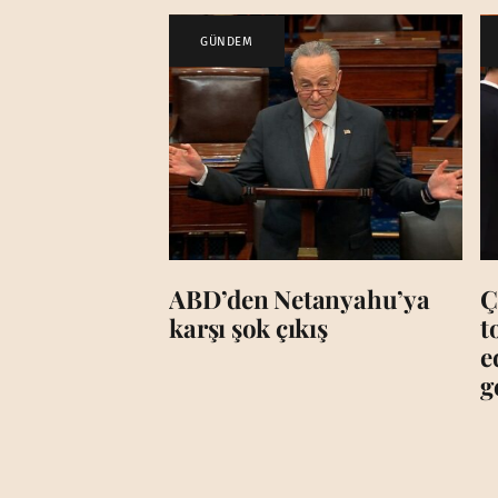
GÜNDEM
ABD’den Netanyahu’ya
Ç
karşı şok çıkış
t
e
g