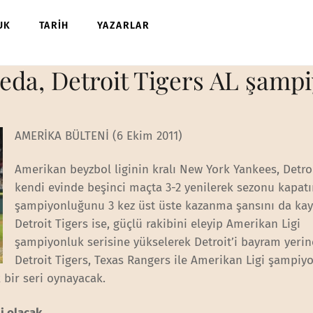
UK
TARİH
YAZARLAR
eda, Detroit Tigers AL şamp
AMERİKA BÜLTENİ (6 Ekim 2011)
Amerikan beyzbol liginin kralı New York Yankees, Detroi
kendi evinde beşinci maçta 3-2 yenilerek sezonu kapatı
şampiyonluğunu 3 kez üst üste kazanma şansını da kayb
Detroit Tigers ise, güçlü rakibini eleyip Amerikan Ligi
şampiyonluk serisine yükselerek Detroit’i bayram yerine
Detroit Tigers, Texas Rangers ile Amerikan Ligi şampiy
bir seri oynayacak.
li olacak