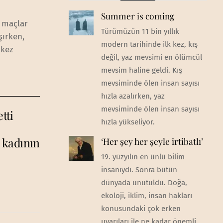
Summer is coming
i maçlar
Türümüzün 11 bin yıllık
şırken,
modern tarihinde ilk kez, kış
 kez
değil, yaz mevsimi en ölümcül
mevsim haline geldi. Kış
mevsiminde ölen insan sayısı
hızla azalırken, yaz
mevsiminde ölen insan sayısı
tti
hızla yükseliyor.
 kadının
‘Her şey her şeyle irtibatlı’
19. yüzyılın en ünlü bilim
insanıydı. Sonra bütün
dünyada unutuldu. Doğa,
ekoloji, iklim, insan hakları
konusundaki çok erken
uyarıları ile ne kadar önemli