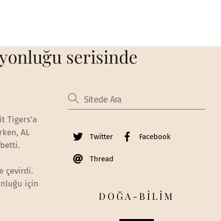
iyonluğu serisinde
t Tigers’a
rken, AL
Twitter
Facebook
etti.
Thread
 çevirdi.
onluğu için
DOĞA-BİLİM