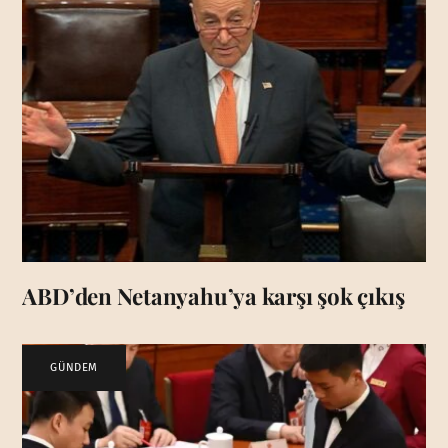
ABD’den Netanyahu’ya karşı şok çıkış
GÜNDEM