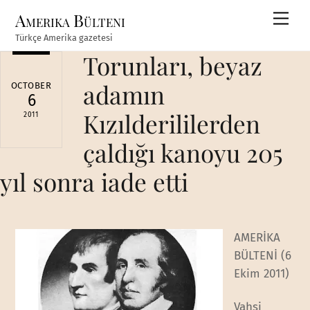
Skip
Amerika Bülteni
Men
to
Türkçe Amerika gazetesi
content
Torunları, beyaz
adamın
OCTOBER
6
Kızılderililerden
2011
çaldığı kanoyu 205
yıl sonra iade etti
AMERİKA
BÜLTENİ (6
Ekim 2011)
Vahşi