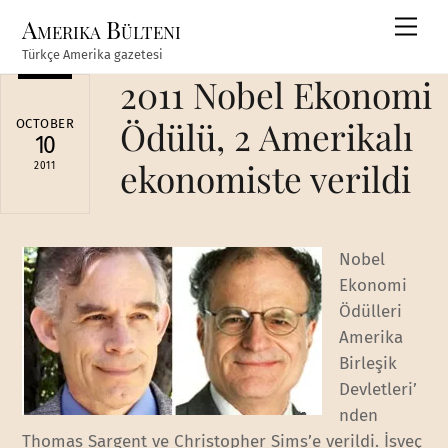
Skip
Amerika Bülteni
Men
to
Türkçe Amerika gazetesi
content
2011 Nobel Ekonomi
Ödülü, 2 Amerikalı
OCTOBER
10
ekonomiste verildi
2011
Nobel
Ekonomi
Ödülleri
Amerika
Birleşik
Devletleri’
nden
Thomas Sargent ve Christopher Sims’e verildi. İsveç