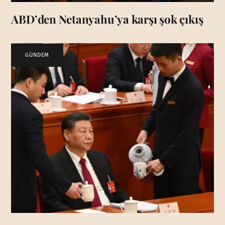
ABD’den Netanyahu’ya karşı şok çıkış
GÜNDEM