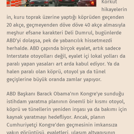
Korkut
hikayelerin
in, kuru toprak üzerine yaptığı köprüden geçenden
20 akçe, geçmeyenden döve döve 40 akçe almasıyla
meşhur efsane karakteri Deli Dumrul, bugünlerde
ABD’yi dolaşsa, pek de yabancılık hissetmezdi
herhalde. ABD çapında birçok eyalet, artık sadece
Interstate otoyolları değil, eyalet içi lokal yolları da
paralı yapan yasaları art arda kabul ediyor. Ya da
halen paralı olan köprü, otoyol ya da tünel
geçişlerine büyük oranda zamlar yapıyor.
ABD Başkanı Barack Obama’nın Kongre’ye sunduğu
istihdam yaratma planının önemli bir kısmı otoyol,
köprü ve tünellerin yeniden inşası ya da bakımı için
kaynak yaratmayı hedefliyor. Ancak, planın
Cumhuriyetçi Kongre’den geçmesinin imkansıza
yakın görüntüsü, eyaletleri, ulaşım altyapısının