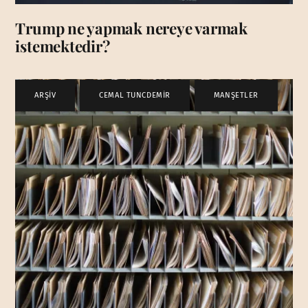
Trump ne yapmak nereye varmak
istemektedir?
ARŞİV
,
CEMAL TUNCDEMİR
,
MANŞETLER