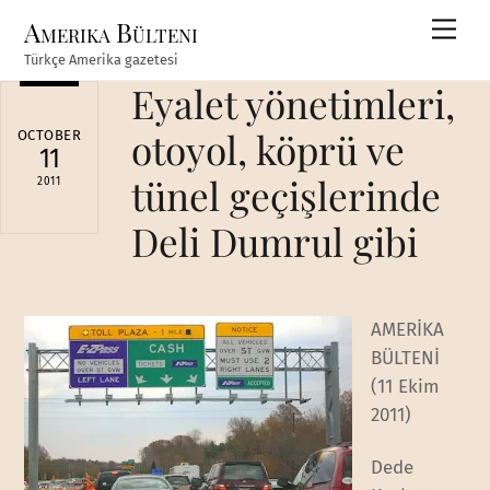
Skip
Amerika Bülteni
Men
to
Türkçe Amerika gazetesi
content
Eyalet yönetimleri,
otoyol, köprü ve
OCTOBER
11
tünel geçişlerinde
2011
Deli Dumrul gibi
AMERİKA
BÜLTENİ
(11 Ekim
2011)
Dede