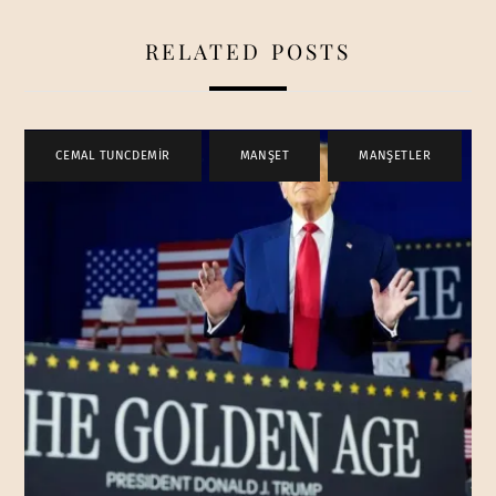
RELATED POSTS
CEMAL TUNCDEMİR
,
MANŞET
,
MANŞETLER