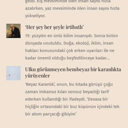
geldi. Kış mevsiminde ölen insan sayısı hızla
azalırken, yaz mevsiminde ölen insan sayısı hızla
yükseliyor.
‘Her şey her şeyle irtibatlı’
19. yüzyılın en ünlü bilim insanıydı. Sonra bütün
dünyada unutuldu. Doğa, ekoloji, iklim, insan
hakları konusundaki çok erken uyarıları ile ne
kadar önemli olduğu keşfedilinceye kadar...
Ufku görünmeyen bembeyaz bir karanlıkta
yürüyenler
‘Beyaz Karanlık’, onun, bu kıtada görüşü çoğu
zaman imkansız kılan sonsuz beyazlığı tarif
ederken kullandığı bir ifadeydi. ‘Devasa bir
hiçliğin ortasındaki bir buz küpünün içindeki tek
bir atom parçacığı gibiyim’