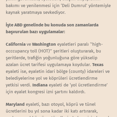
bakımı ve yenilenmesi için ‘Deli Dumrul’ yöntemiyle
kaynak yaratmaya sevkediyor.
İşte ABD genelinde bu konuda son zamanlarda
başvurulan bazı uygulamalar:
California
ve
Washington
eyaletleri paralı ‘’high-
occcupancy toll (HOT)’’ şeritleri oluşturarak, bu
şeritlerde, trafiğin yoğunluğuna göre yükselip
azalan ücret tarifesi uygulamaya koydular.
Texas
eyaleti ise, eyaletin idari bölge (county) idareleri ve
belediyelerine yol ve köprüleri ücretlendirme
yetkisi verdi.
Indiana
eyaleti de ‘yol ücretlendirme’
için eyalet kongresi izni şartını kaldırdı.
Maryland
eyaleti, bazı otoyol, köprü ve tünel
ücretlerini bu yıl sona kadar iki katı artırarak,