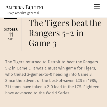
Skip
Amerika Bülteni
Men
to
Türkçe Amerika gazetesi
content
The Tigers beat the
Rangers 5-2 in
OCTOBER
11
Game 3
2011
The Tigers returned to Detroit to beat the Rangers
5-2 in Game 3. It was a must win game for Tigers,
who trailed 2-games-to-0 heading into Game 3.
Since the advent of the best-of-seven LCS in 1985,
21 teams have taken a 2-0 lead in the LCS. Eighteen
have advanced to the World Series.