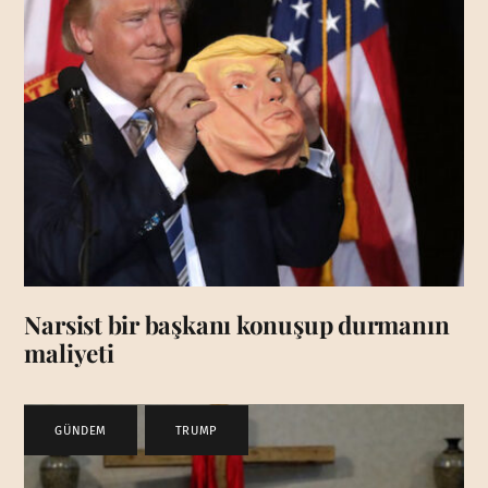
Narsist bir başkanı konuşup durmanın
maliyeti
GÜNDEM
,
TRUMP