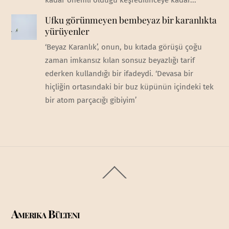
kadar önemli olduğu keşfedilinceye kadar...
Ufku görünmeyen bembeyaz bir karanlıkta
yürüyenler
‘Beyaz Karanlık’, onun, bu kıtada görüşü çoğu
zaman imkansız kılan sonsuz beyazlığı tarif
ederken kullandığı bir ifadeydi. ‘Devasa bir
hiçliğin ortasındaki bir buz küpünün içindeki tek
bir atom parçacığı gibiyim’
Back
To
Top
Amerika Bülteni