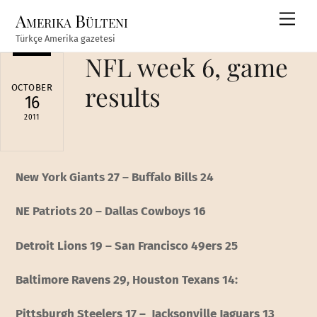
Skip
Amerika Bülteni
Men
to
Türkçe Amerika gazetesi
content
NFL week 6, game
results
OCTOBER
16
2011
New York Giants 27 – Buffalo Bills 24
NE Patriots 20 – Dallas Cowboys 16
Detroit Lions 19 – San Francisco 49ers 25
Baltimore Ravens 29, Houston Texans 14:
Pittsburgh Steelers 17 – Jacksonville Jaguars 13