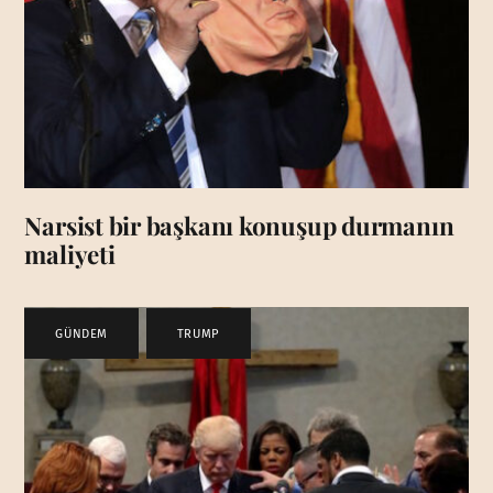
Narsist bir başkanı konuşup durmanın
maliyeti
GÜNDEM
,
TRUMP