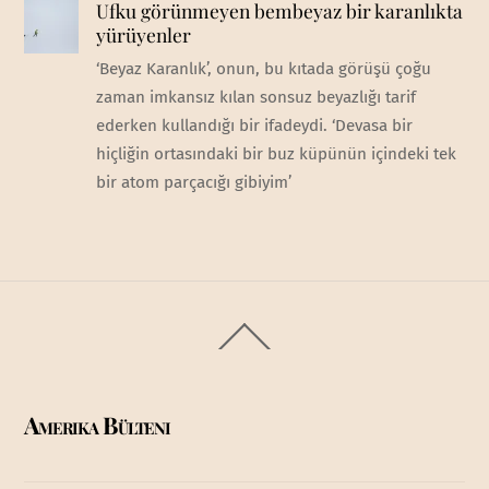
Ufku görünmeyen bembeyaz bir karanlıkta
yürüyenler
‘Beyaz Karanlık’, onun, bu kıtada görüşü çoğu
zaman imkansız kılan sonsuz beyazlığı tarif
ederken kullandığı bir ifadeydi. ‘Devasa bir
hiçliğin ortasındaki bir buz küpünün içindeki tek
bir atom parçacığı gibiyim’
Back
To
Top
Amerika Bülteni