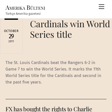
Skip
Amerika Bülteni
Men
to
Türkçe Amerika gazetesi
content
Cardinals win World
Series title
OCTOBER
29
2011
The St. Louis Cardinals beat the Rangers 6-2 in
Game 7 to win the World Series. It marks the 11th
World Series title for the Cardinals and second in
the past five years.
FX has bought the rights to Charlie