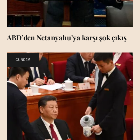
ABD’den Netanyahu’ya karşı şok çıkış
GÜNDEM