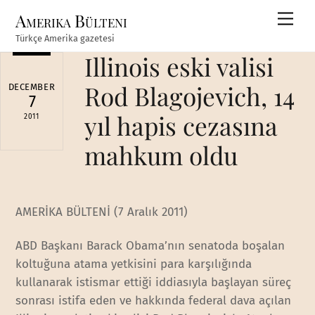
Skip
Amerika Bülteni
Men
to
Türkçe Amerika gazetesi
content
Illinois eski valisi
Rod Blagojevich, 14
DECEMBER
7
yıl hapis cezasına
2011
mahkum oldu
AMERİKA BÜLTENİ (7 Aralık 2011)
ABD Başkanı Barack Obama’nın senatoda boşalan
koltuğuna atama yetkisini para karşılığında
kullanarak istismar ettiği iddiasıyla başlayan süreç
sonrası istifa eden ve hakkında federal dava açılan