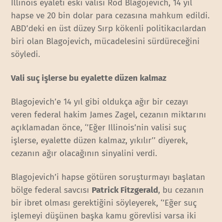
Illinois eyaleti eski valisi Rod Blagojevich, 14 yıl
hapse ve 20 bin dolar para cezasına mahkum edildi.
ABD’deki en üst düzey Sırp kökenli politikacılardan
biri olan Blagojevich, mücadelesini sürdüreceğini
söyledi.
Vali suç işlerse bu eyalette düzen kalmaz
Blagojevich’e 14 yıl gibi oldukça ağır bir cezayı
veren federal hakim James Zagel, cezanın miktarını
açıklamadan önce, ‘’Eğer Illinois’nin valisi suç
işlerse, eyalette düzen kalmaz, yıkılır’’ diyerek,
cezanın ağır olacağının sinyalini verdi.
Blagojevich’i hapse götüren soruşturmayı başlatan
bölge federal savcısı
Patrick Fitzgerald
, bu cezanın
bir ibret olması gerektiğini söyleyerek, ‘’Eğer suç
işlemeyi düşünen başka kamu görevlisi varsa iki