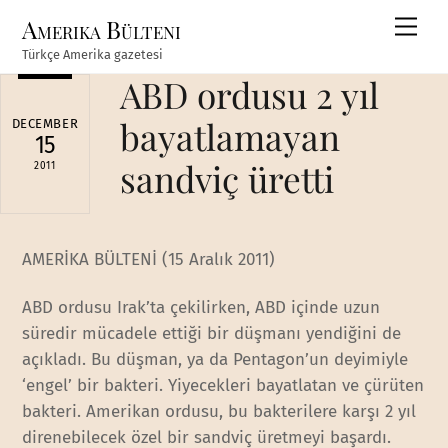
Skip
Amerika Bülteni
Men
to
Türkçe Amerika gazetesi
content
ABD ordusu 2 yıl
bayatlamayan
DECEMBER
15
sandviç üretti
2011
AMERİKA BÜLTENİ (15 Aralık 2011)
ABD ordusu Irak’ta çekilirken, ABD içinde uzun
süredir mücadele ettiği bir düşmanı yendiğini de
açıkladı. Bu düşman, ya da Pentagon’un deyimiyle
‘engel’ bir bakteri. Yiyecekleri bayatlatan ve çürüten
bakteri. Amerikan ordusu, bu bakterilere karşı 2 yıl
direnebilecek özel bir sandviç üretmeyi başardı.