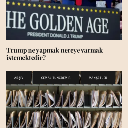
Trump ne yapmak nereye varmak
istemektedir?
ARŞİV
,
CEMAL TUNCDEMİR
,
MANŞETLER