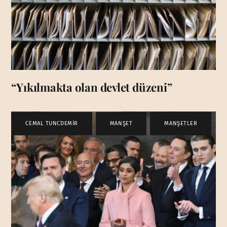
“Yıkılmakta olan devlet düzeni”
CEMAL TUNCDEMİR
,
MANŞET
,
MANŞETLER