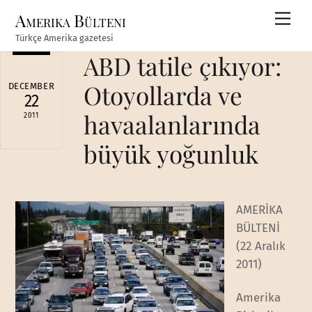
Skip
Amerika Bülteni
Men
to
Türkçe Amerika gazetesi
content
ABD tatile çıkıyor:
Otoyollarda ve
DECEMBER
22
havaalanlarında
2011
büyük yoğunluk
AMERİKA
BÜLTENİ
(22 Aralık
2011)
Amerika