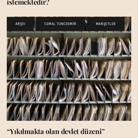
istemektedir?
ARŞİV
,
CEMAL TUNCDEMİR
,
MANŞETLER
“Yıkılmakta olan devlet düzeni”