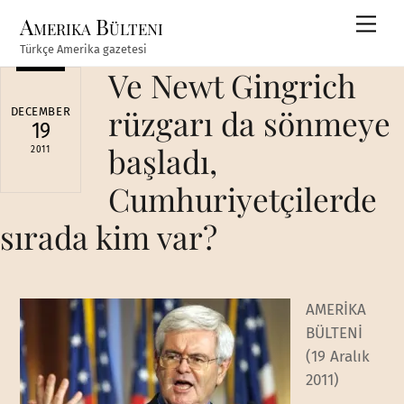
Skip
Amerika Bülteni
Men
to
Türkçe Amerika gazetesi
content
Ve Newt Gingrich
rüzgarı da sönmeye
DECEMBER
19
başladı,
2011
Cumhuriyetçilerde
sırada kim var?
AMERİKA
BÜLTENİ
(19 Aralık
2011)