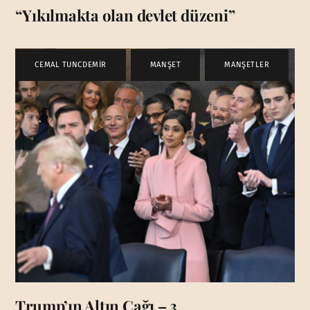
“Yıkılmakta olan devlet düzeni”
CEMAL TUNCDEMİR
,
MANŞET
,
MANŞETLER
Trump’ın Altın Çağı – 3