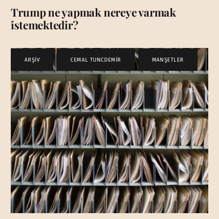
Trump ne yapmak nereye varmak
istemektedir?
ARŞİV
,
CEMAL TUNCDEMİR
,
MANŞETLER