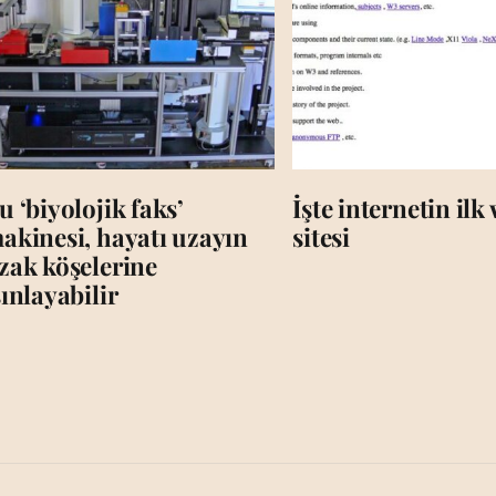
u ‘biyolojik faks’
İşte internetin ilk
akinesi, hayatı uzayın
sitesi
zak köşelerine
şınlayabilir