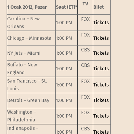
TV
1 Ocak 2012, Pazar
Saat (ET)*
Bilet
Carolina – New
FOX
1:00 PM
Tickets
Orleans
FOX
Chicago – Minnesota
1:00 PM
Tickets
CBS
NY Jets – Miami
1:00 PM
Tickets
Buffalo – New
CBS
1:00 PM
Tickets
England
San Francisco – St.
FOX
1:00 PM
Tickets
Louis
FOX
Detroit – Green Bay
1:00 PM
Tickets
Washington –
FOX
1:00 PM
Tickets
Philadelphia
Indianapolis –
CBS
1:00 PM
Tickets