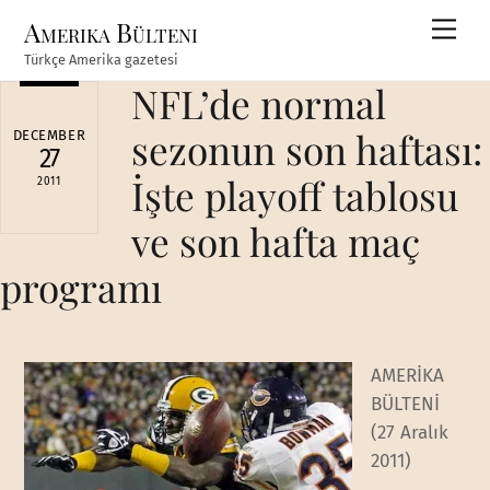
Skip
Amerika Bülteni
Men
to
Türkçe Amerika gazetesi
content
NFL’de normal
sezonun son haftası:
DECEMBER
27
İşte playoff tablosu
2011
ve son hafta maç
programı
AMERİKA
BÜLTENİ
(27 Aralık
2011)