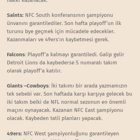
hakkı kazanacak.
Saints:
NFC South konferansının şampiyonu
ünvanını garantilediler. Son hafta playoff’un ilk
turunu bye geçmek için mücadele edecekler.
Kazanmaları ve 49ers’ın kaybetmesi gerek.
Falcons
: Playoff’a kalmayı garantiledi. Galip gelir
Detroit Lions da kaybederse 5 numaralı takım
olarak playoff’a katılır.
Giants –Cowboys
: İki takımı bir arada yazmamızın
tek sebebi var. Son haftada karşı karşıya gelecek bu
iki takım belki de NFL normal sezonun en önemli
maçını oynayacak. Kazanan NFC East şampiyonu
olacak. Kaybeden tatil planları yapacak.
49ers:
NFC West şampiyonluğunu garantileyen