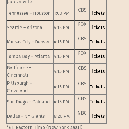
Jacksonville
CBS
Tennessee – Houston
1:00 PM
Tickets
FOX
Seattle – Arizona
4:15 PM
Tickets
CBS
Kansas City – Denver
4:15 PM
Tickets
FOX
Tampa Bay – Atlanta
4:15 PM
Tickets
Baltimore –
CBS
4:15 PM
Tickets
Cincinnati
Pittsburgh –
CBS
4:15 PM
Tickets
Cleveland
CBS
San Diego – Oakland
4:15 PM
Tickets
NBC
Dallas – NY Giants
8:20 PM
Tickets
*ET: Eastern Time (New York saati)