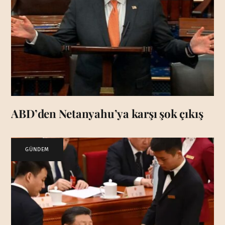
ABD’den Netanyahu’ya karşı şok çıkış
GÜNDEM