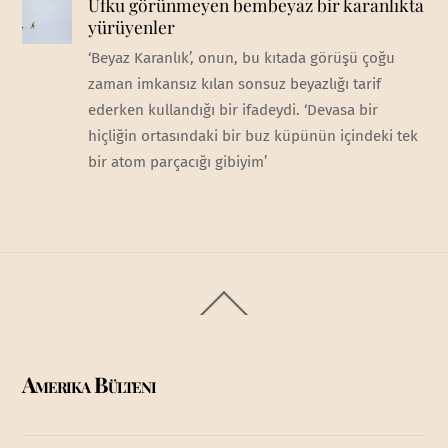
Ufku görünmeyen bembeyaz bir karanlıkta
yürüyenler
‘Beyaz Karanlık’, onun, bu kıtada görüşü çoğu
zaman imkansız kılan sonsuz beyazlığı tarif
ederken kullandığı bir ifadeydi. ‘Devasa bir
hiçliğin ortasındaki bir buz küpünün içindeki tek
bir atom parçacığı gibiyim’
Back
To
Top
Amerika Bülteni