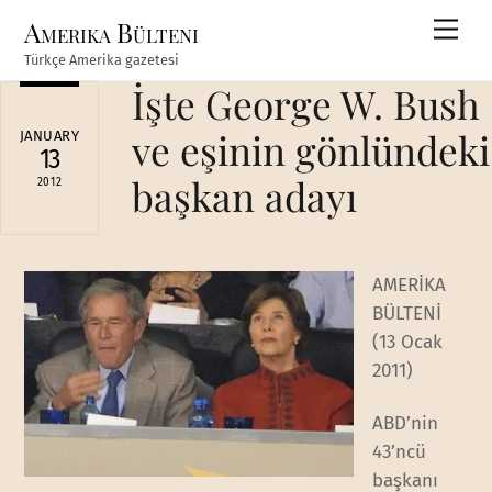
Skip
Amerika Bülteni
Men
to
Türkçe Amerika gazetesi
content
İşte George W. Bush
ve eşinin gönlündeki
JANUARY
13
başkan adayı
2012
AMERİKA
BÜLTENİ
(13 Ocak
2011)
ABD’nin
43’ncü
başkanı