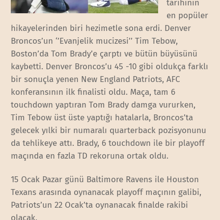
tarihinin
en popüler
hikayelerinden biri hezimetle sona erdi. Denver
Broncos’un ‘’Evanjelik mucizesi’’ Tim Tebow,
Boston’da Tom Brady’e çarptı ve bütün büyüsünü
kaybetti. Denver Broncos’u 45 -10 gibi oldukça farklı
bir sonuçla yenen New England Patriots, AFC
konferansının ilk finalisti oldu. Maça, tam 6
touchdown yaptıran Tom Brady damga vururken,
Tim Tebow üst üste yaptığı hatalarla, Broncos’ta
gelecek yılki bir numaralı quarterback pozisyonunu
da tehlikeye attı. Brady, 6 touchdown ile bir playoff
maçında en fazla TD rekoruna ortak oldu.
15 Ocak Pazar günü Baltimore Ravens ile Houston
Texans arasında oynanacak playoff maçının galibi,
Patriots’un 22 Ocak’ta oynanacak finalde rakibi
olacak.