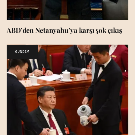
ABD’den Netanyahu’ya karşı şok çıkış
GÜNDEM