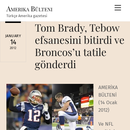
Skip
Amerika Bülteni
Men
to
Türkçe Amerika gazetesi
content
Tom Brady, Tebow
efsanesini bitirdi ve
JANUARY
14
Broncos’u tatile
2012
gönderdi
AMERİKA
BÜLTENİ
(14 Ocak
2012)
Ve NFL