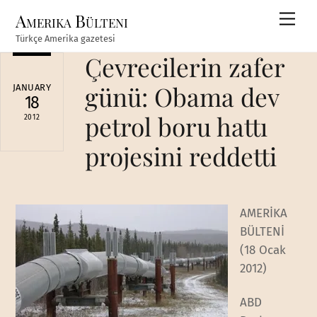
Skip
Amerika Bülteni
Men
to
Türkçe Amerika gazetesi
content
Çevrecilerin zafer
günü: Obama dev
JANUARY
18
petrol boru hattı
2012
projesini reddetti
AMERİKA
BÜLTENİ
(18 Ocak
2012)
ABD