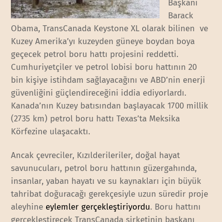
Başkanı
Barack
Obama, TransCanada Keystone XL olarak bilinen ve
Kuzey Amerika’yı kuzeyden güneye boydan boya
geçecek petrol boru hattı projesini reddetti.
Cumhuriyetçiler ve petrol lobisi boru hattının 20
bin kişiye istihdam sağlayacağını ve ABD’nin enerji
güvenliğini güçlendireceğini iddia ediyorlardı.
Kanada’nın Kuzey batısından başlayacak 1700 millik
(2735 km) petrol boru hattı Texas’ta Meksika
Körfezine ulaşacaktı.
Ancak çevreciler, Kızılderileriler, doğal hayat
savunucuları, petrol boru hattının güzergahında,
insanlar, yaban hayatı ve su kaynakları için büyük
tahribat doğuracağı gerekçesiyle uzun süredir proje
aleyhine
eylemler gerçekleştiriyordu
. Boru hattını
gerçekleştirecek TransCanada şirketinin başkanı