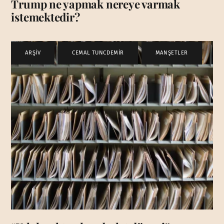
Trump ne yapmak nereye varmak
istemektedir?
ARŞİV
,
CEMAL TUNCDEMİR
,
MANŞETLER