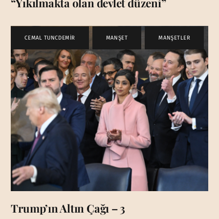
“Yıkılmakta olan devlet düzeni”
CEMAL TUNCDEMİR
,
MANŞET
,
MANŞETLER
Trump’ın Altın Çağı – 3