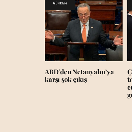
GÜNDEM
ABD’den Netanyahu’ya
Ç
karşı şok çıkış
t
e
g