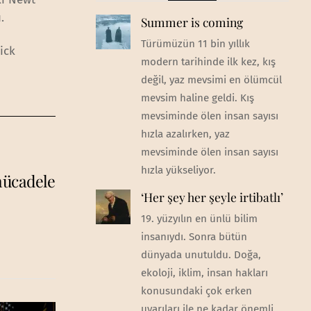
.
Summer is coming
Türümüzün 11 bin yıllık
ick
modern tarihinde ilk kez, kış
değil, yaz mevsimi en ölümcül
mevsim haline geldi. Kış
mevsiminde ölen insan sayısı
hızla azalırken, yaz
mevsiminde ölen insan sayısı
hızla yükseliyor.
mücadele
‘Her şey her şeyle irtibatlı’
19. yüzyılın en ünlü bilim
insanıydı. Sonra bütün
dünyada unutuldu. Doğa,
ekoloji, iklim, insan hakları
konusundaki çok erken
uyarıları ile ne kadar önemli