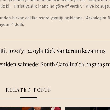
i… Hıristiyanlık inancına göre af vardır. ” diye konuştu
rından birkaç dakika sonra yaptığı açıklaada, ”Arkadaşım R
duydum” dedi.
tti, Iowa’yı 34 oyla Rick Santorum kazanmış
yeniden sahnede: South Carolina’da başabaş 
RELATED POSTS