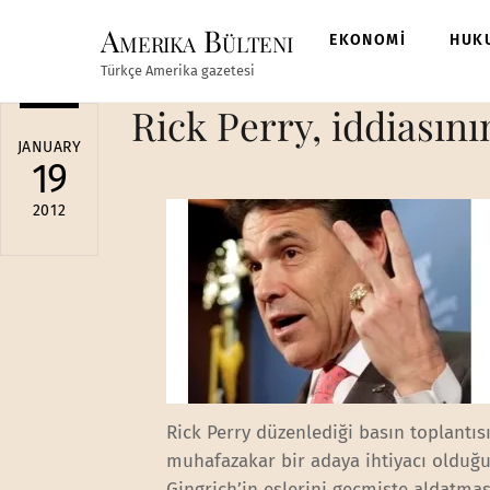
Skip
Amerika Bülteni
to
EKONOMİ
HUK
content
Türkçe Amerika gazetesi
Rick Perry, iddiasını
JANUARY
19
2012
Rick Perry düzenlediği basın toplantıs
muhafazakar bir adaya ihtiyacı olduğu
Gingrich’in eşlerini geçmişte aldatm