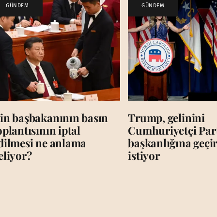
GÜNDEM
GÜNDEM
in başbakanının basın
Trump, gelinini
oplantısının iptal
Cumhuriyetçi Par
dilmesi ne anlama
başkanlığına geç
eliyor?
istiyor