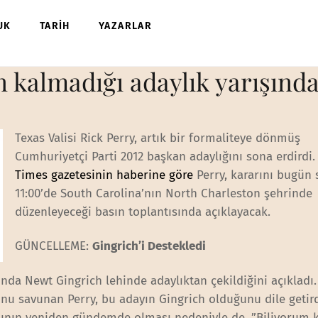
UK
TARİH
YAZARLAR
n kalmadığı adaylık yarışında
Texas Valisi Rick Perry, artık bir formaliteye dönmüş
Cumhuriyetçi Parti 2012 başkan adaylığını sona erdirdi
Times gazetesinin haberine göre
Perry, kararını bugün 
11:00’de South Carolina’nın North Charleston şehrinde
düzenleyeceği basın toplantısında açıklayacak.
GÜNCELLEME:
Gingrich’i Destekledi
ında Newt Gingrich lehinde adaylıktan çekildiğini açıkladı
nu savunan Perry, bu adayın Gingrich olduğunu dile getirdi
asının yeniden gündemde olması nedeniyle de, ”Biliyorum 