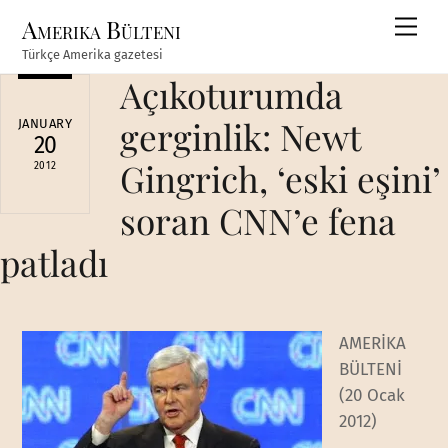
Skip
Amerika Bülteni
Men
to
Türkçe Amerika gazetesi
content
Açıkoturumda
gerginlik: Newt
JANUARY
20
Gingrich, ‘eski eşini’
2012
soran CNN’e fena
patladı
AMERİKA
BÜLTENİ
(20 Ocak
2012)