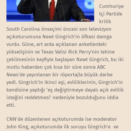
Cumhuriye
tçi Partide
kritik
South Carolina önseçimi öncesi son televizyon
açıkoturumuna Newt Gingrich’in öfkesi damga
vurdu. Güne, art arda açıklanan anketlerdeki
yükselişinin ve Texas Valisi Rick Perry’nin lehine
çekilmesinin keyfiyle başlayan Newt Gingrich, bu iki
mutlu haberden çok kısa bir süre sonra ABC
News’de yayınlanan bir röportajla büyük darbe
yedi. Gingrich’in ikinci eşi, evliliklerinin, Gingrich’in
kendisine yaptığı ‘eş değiştirmeye dayalı açık evlilik
isteğini reddetmesi’ nedeniyle bozulduğunu iddia
etti.
CNN’de düzenlenen açıkoturumda ise moderator
John King, açıkoturumda ilk soruyu Gingrich’e ve