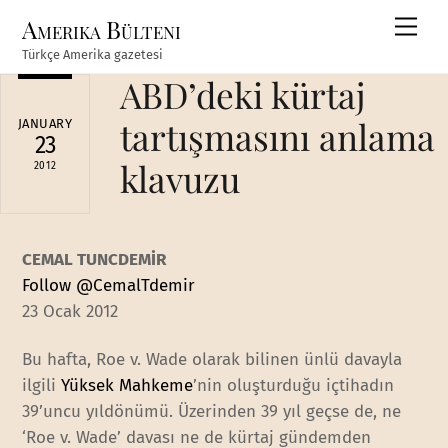
Skip
Amerika Bülteni
Men
to
Türkçe Amerika gazetesi
content
ABD’deki kürtaj
tartışmasını anlama
JANUARY
23
klavuzu
2012
CEMAL TUNCDEMİR
Follow @CemalTdemir
23 Ocak 2012
Bu hafta, Roe v. Wade olarak bilinen ünlü davayla
ilgili
Yüksek Mahkeme
’nin oluşturduğu içtihadın
39’uncu yıldönümü. Üzerinden 39 yıl geçse de, ne
‘Roe v. Wade’ davası ne de kürtaj gündemden