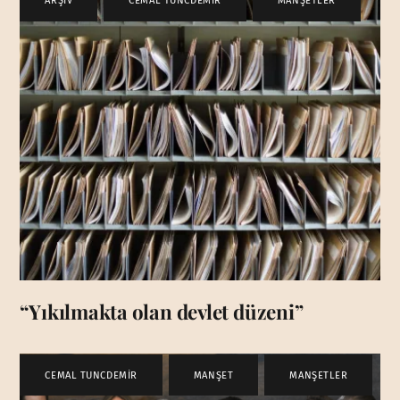
ARŞİV
,
CEMAL TUNCDEMİR
,
MANŞETLER
“Yıkılmakta olan devlet düzeni”
CEMAL TUNCDEMİR
,
MANŞET
,
MANŞETLER