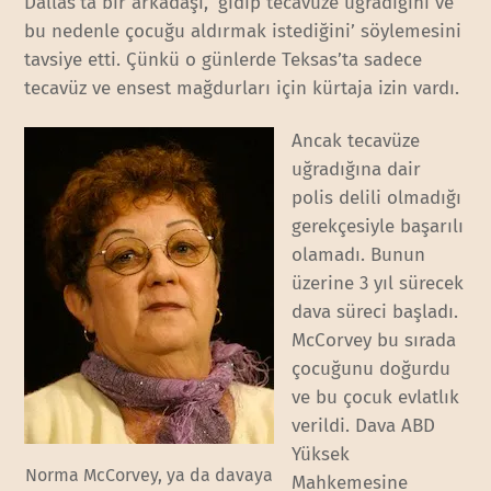
Dallas’ta bir arkadaşı, ‘gidip tecavüze uğradığını ve
bu nedenle çocuğu aldırmak istediğini’ söylemesini
tavsiye etti. Çünkü o günlerde Teksas’ta sadece
tecavüz ve ensest mağdurları için kürtaja izin vardı.
Ancak tecavüze
uğradığına dair
polis delili olmadığı
gerekçesiyle başarılı
olamadı. Bunun
üzerine 3 yıl sürecek
dava süreci başladı.
McCorvey bu sırada
çocuğunu doğurdu
ve bu çocuk evlatlık
verildi. Dava ABD
Yüksek
Norma McCorvey, ya da davaya
Mahkemesine