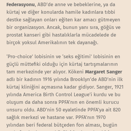
Federasyonu
, ABD’de anne ve bebeklerine, ya da
kürtaj ve diğer konularda hamile kadınlara tıbbi
destke sağlayan onları eğiten kar amacı gütmeyen
bir organizasyon. Ancak, bunun yanı sıra, göğüs ve
prostat kanseri gibi hastalıklarla mücadelede de
birçok yoksul Amerikalının tek dayanağı.
‘Pro-choice’ lobisinin ve ‘seks eğitimi’ lobisinin en
güçlü müttefiki olduğu için kürtaj tartışmalarının
tam merkezinde yer alıyor. Kökeni
Margaret Sanger
adlı bir kadının 1916 yılında Brooklyn’de ABD’nin ilk
kürtaj kliniğini açmasına kadar gidiyor. Sanger, 1921
yılında America Birth Control League’i kurdu ve bu
oluşum da daha sonra PPFA’nın en önemli kurucu
unsuru oldu. ABD’nin 50 eyaletinde PPFA’ya ait 820
sağlık merkezi ve hastane var. PPFA’nın 1970
yılından beri federal bütçeden fon alması, bugün