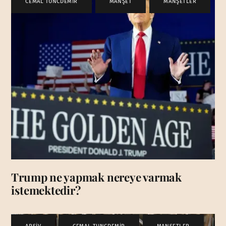
CEMAL TUNCDEMİR
,
MANŞET
,
MANŞETLER
Trump ne yapmak nereye varmak
istemektedir?