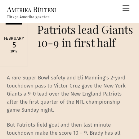
Skip
Amerika Bülteni
Men
to
Türkçe Amerika gazetesi
content
Patriots lead Giants
10-9 in first half
FEBRUARY
5
2012
A rare Super Bowl safety and Eli Manning’s 2-yard
touchdown pass to Victor Cruz gave the New York
Giants a 9-0 lead over the New England Patriots
after the first quarter of the NFL championship
game Sunday night.
But Patriots field goal and then last minute
touchdown make the score 10 – 9. Brady has all