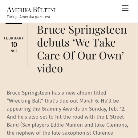
Skip
Amerika Bülteni
Men
to
Türkçe Amerika gazetesi
content
Bruce Springsteen
debuts ‘We Take
FEBRUARY
10
Care Of Our Own’
2012
video
Bruce Springsteen has a new album titled
“Wrecking Ball” that’s due out March 6. He’ll be
appearing the Grammy Awards on Sunday, Feb. 12.
And he’s also set to hit the road with the E Street
Band (Sax players Eddie Manion and Jake Clemons,
the nephew of the late saxophonist Clarence