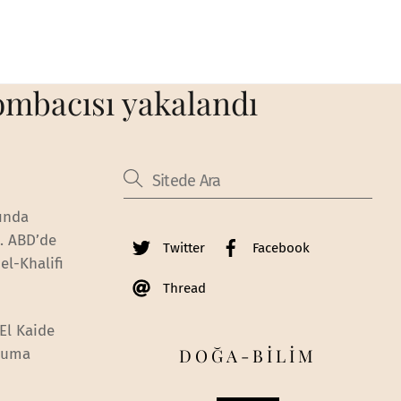
ombacısı yakalandı
ında
ı. ABD’de
Twitter
Facebook
el-Khalifi
Thread
 El Kaide
DOĞA-BİLİM
 Cuma