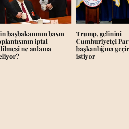
in başbakanının basın
Trump, gelinini
oplantısının iptal
Cumhuriyetçi Par
dilmesi ne anlama
başkanlığına geç
eliyor?
istiyor