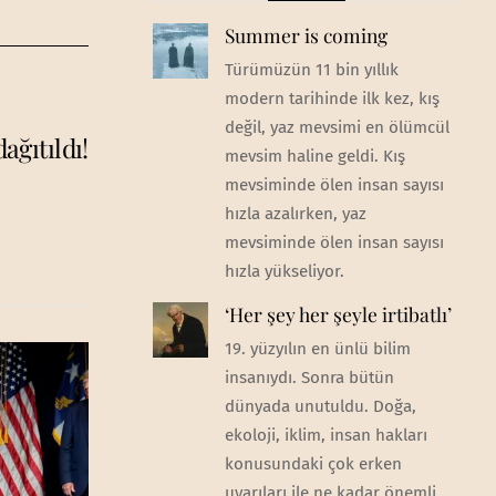
Summer is coming
Türümüzün 11 bin yıllık
modern tarihinde ilk kez, kış
değil, yaz mevsimi en ölümcül
ğıtıldı!
mevsim haline geldi. Kış
mevsiminde ölen insan sayısı
hızla azalırken, yaz
mevsiminde ölen insan sayısı
hızla yükseliyor.
‘Her şey her şeyle irtibatlı’
19. yüzyılın en ünlü bilim
insanıydı. Sonra bütün
dünyada unutuldu. Doğa,
ekoloji, iklim, insan hakları
konusundaki çok erken
uyarıları ile ne kadar önemli