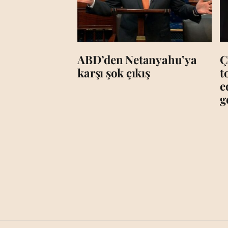
ABD’den Netanyahu’ya
Ç
karşı şok çıkış
t
e
g