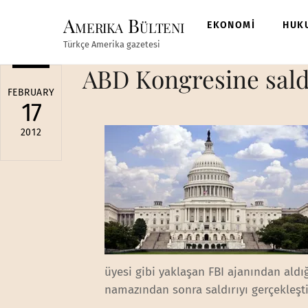
Skip
Amerika Bülteni
to
EKONOMİ
HUK
content
Türkçe Amerika gazetesi
ABD Kongresine sald
FEBRUARY
17
2012
üyesi gibi yaklaşan FBI ajanından aldı
namazından sonra saldırıyı gerçekleşt