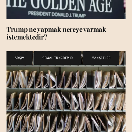
Trump ne yapmak nereye varmak
istemektedir?
ARŞİV
,
CEMAL TUNCDEMİR
,
MANŞETLER