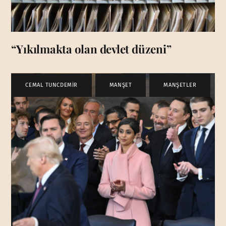
“Yıkılmakta olan devlet düzeni”
CEMAL TUNCDEMİR
,
MANŞET
,
MANŞETLER