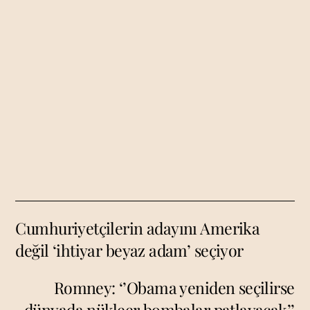
Cumhuriyetçilerin adayını Amerika
değil ‘ihtiyar beyaz adam’ seçiyor
Romney: ‘’Obama yeniden seçilirse
dünyada nükleer bombalar patlayacak’’