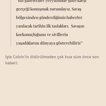
‘’Biz gazeteciler yeryüzünde güce karşı
gerçeği konuşmak zorundayız. Savaş
bölgesinden gönderdiğimiz haberler
yazılacak tarihin ilk taslakları. Savaşın
korkonuçluğunu ve sivillerin
yaşadıklarını dünyaya gösterebiliriz’’
İşte Colvin’in öldürülmeden çok kısa süre önce son
haberi: