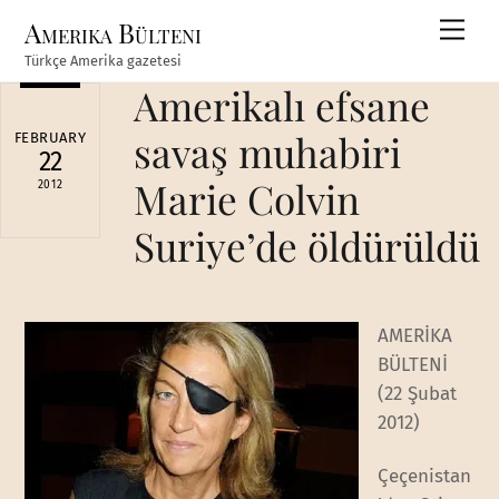
Skip
Amerika Bülteni
Men
to
Türkçe Amerika gazetesi
content
Amerikalı efsane
savaş muhabiri
FEBRUARY
22
Marie Colvin
2012
Suriye’de öldürüldü
AMERİKA
BÜLTENİ
(22 Şubat
2012)
Çeçenistan