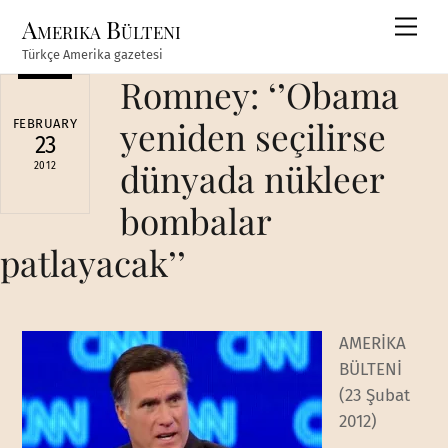
Skip
Amerika Bülteni
Men
to
Türkçe Amerika gazetesi
content
Romney: ‘’Obama
yeniden seçilirse
FEBRUARY
23
dünyada nükleer
2012
bombalar
patlayacak’’
AMERİKA
BÜLTENİ
(23 Şubat
2012)