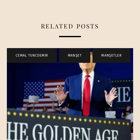
RELATED POSTS
CEMAL TUNCDEMİR
,
MANŞET
,
MANŞETLER