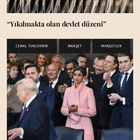
“Yıkılmakta olan devlet düzeni”
CEMAL TUNCDEMİR
,
MANŞET
,
MANŞETLER