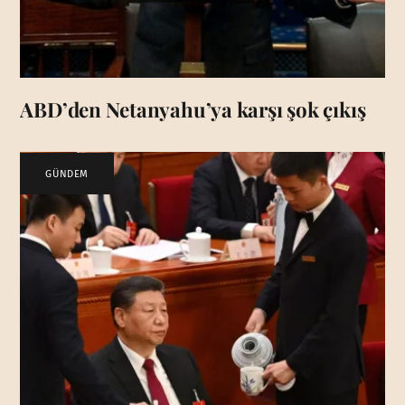
ABD’den Netanyahu’ya karşı şok çıkış
GÜNDEM