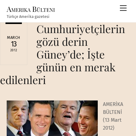
Skip
Amerika Bülteni
Men
to
Türkçe Amerika gazetesi
content
Cumhuriyetçilerin
gözü derin
MARCH
13
Güney’de; İşte
2012
günün en merak
edilenleri
AMERİKA
BÜLTENİ
(13 Mart
2012)