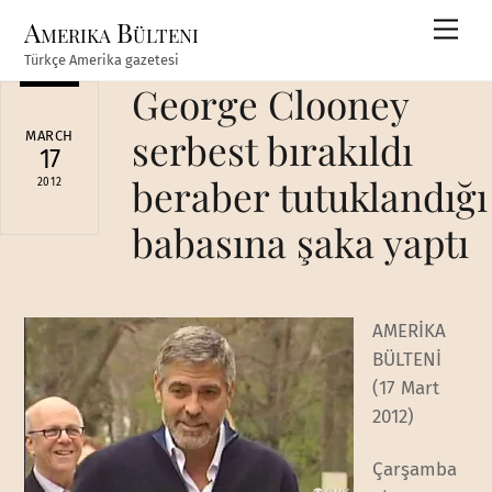
Skip
Amerika Bülteni
Men
to
Türkçe Amerika gazetesi
content
George Clooney
serbest bırakıldı
MARCH
17
beraber tutuklandığı
2012
babasına şaka yaptı
AMERİKA
BÜLTENİ
(17 Mart
2012)
Çarşamba