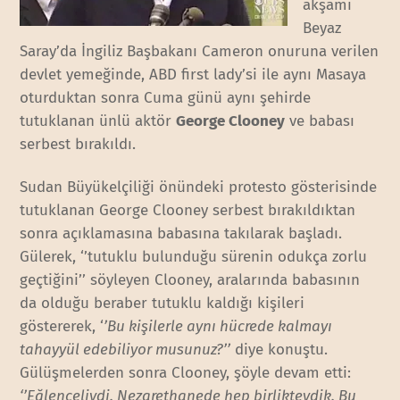
akşamı
Beyaz
Saray’da İngiliz Başbakanı Cameron onuruna verilen
devlet yemeğinde, ABD first lady’si ile aynı Masaya
oturduktan sonra Cuma günü aynı şehirde
tutuklanan ünlü aktör
George Clooney
ve babası
serbest bırakıldı.
Sudan Büyükelçiliği önündeki protesto gösterisinde
tutuklanan George Clooney serbest bırakıldıktan
sonra açıklamasına babasına takılarak başladı.
Gülerek, ‘’tutuklu bulunduğu sürenin odukça zorlu
geçtiğini’’ söyleyen Clooney, aralarında babasının
da olduğu beraber tutuklu kaldığı kişileri
göstererek, ‘
’Bu kişilerle aynı hücrede kalmayı
tahayyül edebiliyor musunuz?’’
diye konuştu.
Gülüşmelerden sonra Clooney, şöyle devam etti:
‘’Eğlenceliydi. Nezarethanede hep birlikteydik. Bu