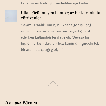
kadar önemli olduğu keşfedilinceye kadar...
Ufku görünmeyen bembeyaz bir karanlıkta
yürüyenler
‘Beyaz Karanlık’, onun, bu kıtada görüşü çoğu
zaman imkansız kılan sonsuz beyazlığı tarif
ederken kullandığı bir ifadeydi. ‘Devasa bir
hiçliğin ortasındaki bir buz küpünün içindeki tek
bir atom parçacığı gibiyim’
Back
To
Top
Amerika Bülteni