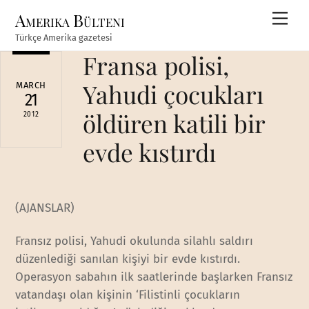
Skip
Amerika Bülteni
Men
to
Türkçe Amerika gazetesi
content
Fransa polisi,
Yahudi çocukları
MARCH
21
öldüren katili bir
2012
evde kıstırdı
(AJANSLAR)
Fransız polisi, Yahudi okulunda silahlı saldırı
düzenlediği sanılan kişiyi bir evde kıstırdı.
Operasyon sabahın ilk saatlerinde başlarken Fransız
vatandaşı olan kişinin ‘Filistinli çocukların