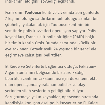
intikamını aldığını’ söylediği açıklandı.
Fransa’nın
Toulouse
kenti ve civarında son günlerde
7 kişinin öldüğü saldırıların faili olduğu sanılan bir
şüpheliyi yakalamak için Toulouse kentinin bir
semtinde polis kuvvetleri operasyon yapıyor. Polis
kaynakları, Fransız elit polis birliğine (RAID) bağlı
bir timin kentin Croix-Durade semtinde, küçük bir
eve saklanan Cezayir asıllı 24 yaşında bir genci ele
geçirmeye çalıştığını belirttiler.
El Kaide ve Selefilerle bağlantısı olduğu, Pakistan-
Afganistan sınırı bölgesinde bir süre kaldığı
belirtilen zanlının yakalanması için düzenlenmekte
olan operasyonda yaralanan polisler ve olay
yerinden silah seslerinin geldiği bildiriliyor.
Soruşturmaya yakın kaynaklar, operasyon sırasında
kendisiyle konuşan özel polis kuvvetlerine El Kaide