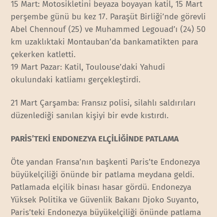
15 Mart: Motosikletini beyaza boyayan katil, 15 Mart
perşembe günü bu kez 17. Paraşüt Birliği’nde görevli
Abel Chennouf (25) ve Muhammed Legouad’ı (24) 50
km uzaklıktaki Montauban’da bankamatikten para
çekerken katletti.
19 Mart Pazar: Katil, Toulouse’daki Yahudi
okulundaki katliamı gerçekleştirdi.
21 Mart Çarşamba: Fransız polisi, silahlı saldırıları
düzenlediği sanılan kişiyi bir evde kıstırdı.
PARİS’TEKİ ENDONEZYA ELÇİLİĞİNDE PATLAMA
Öte yandan Fransa’nın başkenti Paris’te Endonezya
büyükelçiliği önünde bir patlama meydana geldi.
Patlamada elçilik binası hasar gördü. Endonezya
Yüksek Politika ve Güvenlik Bakanı Djoko Suyanto,
Paris’teki Endonezya büyükelçiliği önünde patlama