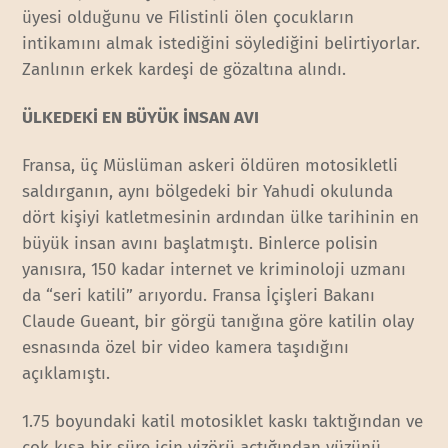
üyesi olduğunu ve Filistinli ölen çocukların
intikamını almak istediğini söylediğini belirtiyorlar.
Zanlının erkek kardeşi de gözaltına alındı.
ÜLKEDEKİ EN BÜYÜK İNSAN AVI
Fransa, üç Müslüman askeri öldüren motosikletli
saldırganın, aynı bölgedeki bir Yahudi okulunda
dört kişiyi katletmesinin ardından ülke tarihinin en
büyük insan avını başlatmıştı. Binlerce polisin
yanısıra, 150 kadar internet ve kriminoloji uzmanı
da “seri katili” arıyordu. Fransa İçişleri Bakanı
Claude Gueant, bir görgü tanığına göre katilin olay
esnasında özel bir video kamera taşıdığını
açıklamıştı.
1.75 boyundaki katil motosiklet kaskı taktığından ve
çok kısa bir süre için vizörü açtığından yüzünü