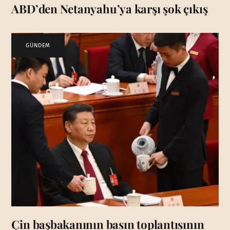
ABD’den Netanyahu’ya karşı şok çıkış
GÜNDEM
Çin başbakanının basın toplantısının